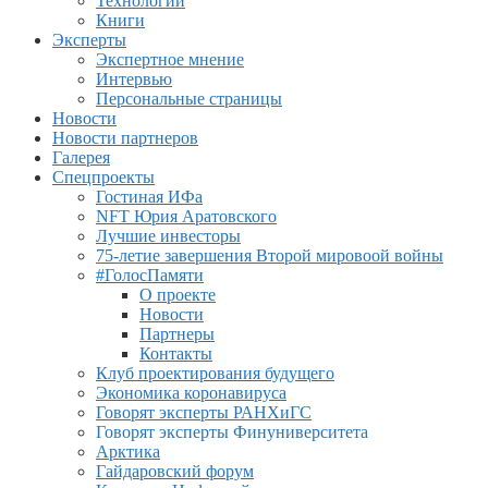
Технологии
Книги
Эксперты
Экспертное мнение
Интервью
Персональные страницы
Новости
Новости партнеров
Галерея
Спецпроекты
Гостиная ИФа
NFT Юрия Аратовского
Лучшие инвесторы
75-летие завершения Второй мировоой войны
#ГолосПамяти
О проекте
Новости
Партнеры
Контакты
Клуб проектирования будущего
Экономика коронавируса
Говорят эксперты РАНХиГС
Говорят эксперты Финуниверситета
Арктика
Гайдаровский форум