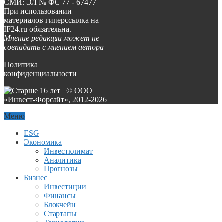
СМИ: ЭЛ № ФС 77 - 67477
При использовании
материалов гиперссылка на
IF24.ru обязательна.
Мнение редакции может не
совпадать с мнением автора
Политика
конфиденциальности
© ООО
«Инвест-Форсайт», 2012-
2026
Меню
ESG
Экономика
Инвестклимат
Аналитика
Прогнозы
Бизнес
Инвестиции
Финансы
Блокчейн
Стартапы