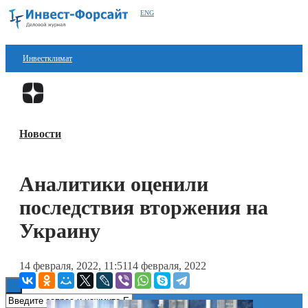
ENG
Инвестклимат
Финансы
Перейти в
Дзен
Инвестиции
Новости
Блокчейн
Стартапы
Аналитики оценили
Технологии
последствия вторжения на
ESG
Украину
Книги
14 февраля, 2022, 11:51
14 февраля, 2022