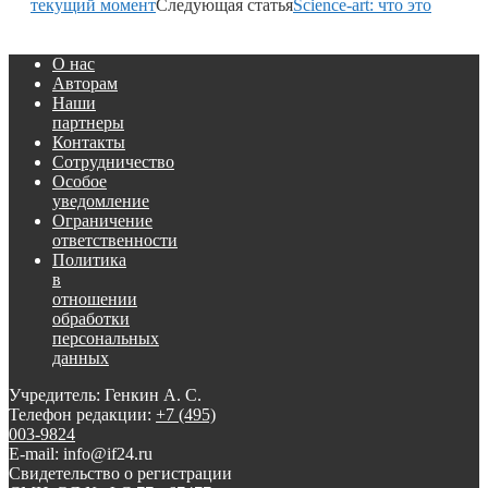
текущий момент
Следующая статья
Science-art: что это
О нас
Авторам
Наши
партнеры
Контакты
Сотрудничество
Особое
уведомление
Ограничение
ответственности
Политика
в
отношении
обработки
персональных
данных
Учредитель: Генкин А. С.
Телефон редакции:
+7 (495)
003-9824
E-mail: info@if24.ru
Свидетельство о регистрации