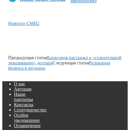
законопроект
Новости СМИ2
Предыдущая статья
Катасонов рассказал о «сознательной
девальвации» доллара
Следующая статья
Релокация
бизнеса в регионы
О нас
Авторам
Наши
партнеры
Контакты
Сотрудничество
Особое
уведомление
Ограничение