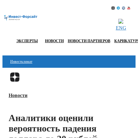
ENG
ЭКСПЕРТЫ
НОВОСТИ
НОВОСТИ ПАРТНЕРОВ
КАРИКАТУ
Инвестклимат
Финансы
Перейти в
Дзен
Инвестиции
Новости
Блокчейн
Стартапы
Аналитики оценили
Технологии
вероятность падения
ESG