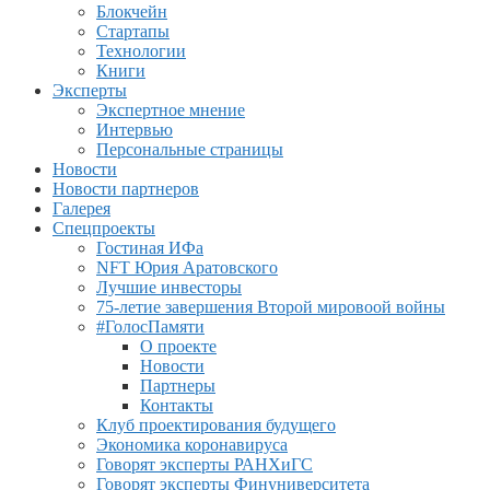
Блокчейн
Стартапы
Технологии
Книги
Эксперты
Экспертное мнение
Интервью
Персональные страницы
Новости
Новости партнеров
Галерея
Спецпроекты
Гостиная ИФа
NFT Юрия Аратовского
Лучшие инвесторы
75-летие завершения Второй мировоой войны
#ГолосПамяти
О проекте
Новости
Партнеры
Контакты
Клуб проектирования будущего
Экономика коронавируса
Говорят эксперты РАНХиГС
Говорят эксперты Финуниверситета