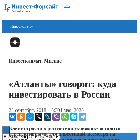
ENG
Инвестклимат
Финансы
Перейти в
Дзен
Инвестиции
Инвестклимат
,
Мнение
Блокчейн
Стартапы
«Атланты» говорят: куда
Технологии
инвестировать в России
ESG
28 сентября, 2018, 16:30
1 мая, 2026
Книги
Какие отрасли в российской экономике остаются
перспективными для инвестиций, несмотря на
санкции, а также насколько в условиях внешних