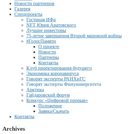
Новости партнеров
Галерея
Спецпроекты
Гостиная ИФа
NFT Юрия Аратовского
Лучшие инвесторы
75-летие завершения Второй мировоой войны
#ГолосПамяти
О проекте
Новости
Партнеры
Контакты
Клуб проектирования будущего
Экономика коронавируса
Говорят эксперты РАНХиГС
Говорят эксперты Финуниверситета
Арктика
Гайдаровский форум
Конкурс «Цифровой прорыв»
Положение
Заявка/Скачать
Контакты
Archives