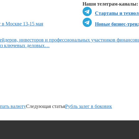
Наши телеграм-каналы:
Стартапы и технол
 в Москве 13-15 мая
Новые бизнес-трен
ейдеров, инвесторов и профессиональных участников финансов
 из ключевых деловых…
упать валюту
Следующая статья
Рубль залег в боковик