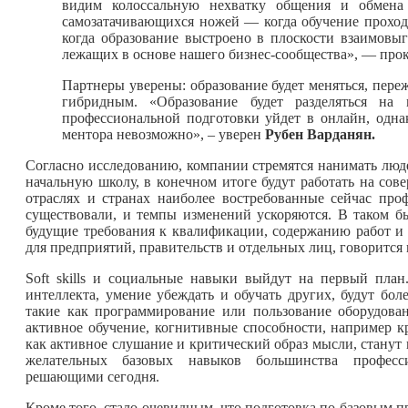
видим колоссальную нехватку общения и обмена
самозатачивающихся ножей — когда обучение проходи
когда образование выстроено в плоскости взаимовы
лежащих в основе нашего бизнес-сообщества», — пр
Партнеры уверены: образование будет меняться, пере
гибридным. «Образование будет разделяться на 
профессиональной подготовки уйдет в онлайн, одна
ментора невозможно», – уверен
Рубен Варданян.
Согласно исследованию, компании стремятся нанимать люд
начальную школу, в конечном итоге будут работать на сов
отраслях и странах наиболее востребованные сейчас про
существовали, и темпы изменений ускоряются. В таком б
будущие требования к квалификации, содержанию работ и 
для предприятий, правительств и отдельных лиц, говорится
Soft skills и социальные навыки выйдут на первый план
интеллекта, умение убеждать и обучать других, будут бол
такие как программирование или пользование оборудова
активное обучение, когнитивные способности, например к
как активное слушание и критический образ мысли, станут
желательных базовых навыков большинства професс
решающими сегодня.
Кроме того, стало очевидным, что подготовка по базовым