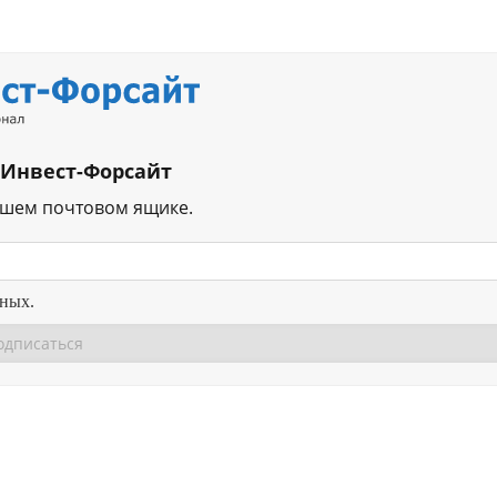
 Инвест-Форсайт
ашем почтовом ящике.
нных.
Перейти в
Перейти в
Д