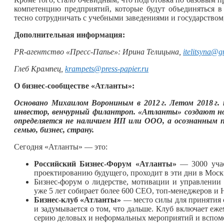
компетенцию предприятий, которые будут объединяться в
тесно сотрудничать с учебными заведениями и государством
Дополнительная информация:
PR-агентство «Пресс-Папье»: Ирина Телицына,
itelitsyna@
Глеб Крампец,
krampets@press-papier.ru
О бизнес-сообществе «Атланты»:
Основано Михаилом Ворониным в
2012 г.
Летом
2018 г.
п
инвестор, венчурный филантроп. «Атланты» создают н
определяется не наличием ИП или ООО, а осознанным 
семью, бизнес, страну.
Сегодня «Атланты» — это:
Российский Бизнес-Форум «Атланты»
— 3000 учас
проектированию будущего, проходит в эти дни в Моск
Бизнес-форум о лидерстве, мотивации и управлени
уже 5 лет собирает более 600 CEO, топ-менеджеров и 
Бизнес-клуб «Атланты»
— место силы для принятия 
и задумывается о том, что дальше. Клуб включает еж
серию деловых и неформальных мероприятий и вспомо