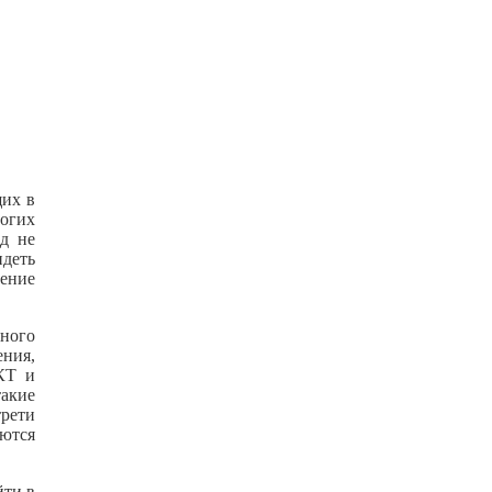
щих в
ногих
ад не
идеть
чение
.
ьного
ения,
КТ и
такие
трети
ются
йти в