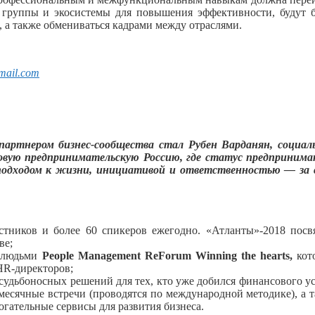
 группы и экосистемы для повышения эффективности, будут 
, а также обмениваться кадрами между отраслями.
gmail.com
артнером бизнес-сообщества стал Рубен Варданян, социал
овую предпринимательскую Россию, где статус предпринима
подходом к жизни, инициативой и ответственностью — за с
тников и более 60 спикеров ежегодно. «Атланты»-2018 посв
ве;
и людьми
People Management ReForum Winning the hearts,
кот
HR-директоров;
судьбоносных решений для тех, кто уже добился финансового у
емесячные встречи (проводятся по международной методике), а 
гательные сервисы для развития бизнеса.