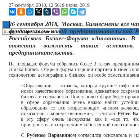
27 сентября, 2018, 12:56
19 июня, 2019
Книги
26 сентября 2018, Москва. Бизнесмены все ч
фундаментом новой предпринимательской Ро
Российского Бизнес-Форума «Атланты». В 
отметил важность таких аспектов, 
предпринимательства.
На площадке форума собрались более 3 тысяч предпринима
списка Forbes. Открыл форум старший партнер Бизнес-со
технологиях, демографии и бизнесе, он особо отметил значи
«Образование — отрасль, которая крупнее нефтяной
новое качественное образование, адекватное соврем
бизнеса и государства. Поиск новых форм будет продо
в сфере образования очень важно найти устойч
образования со все возрастающим числом желающ
показатели с количественными», – считает
Рубен Ва
в эту сферу очень интересны, как и «все то, чт
пространства и сохранением собственной идентичност
С
Рубеном Варданяном
согласился основатель и и