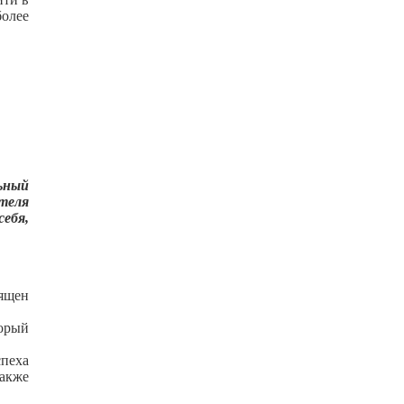
более
ьный
теля
ебя,
ящен
орый
спеха
также