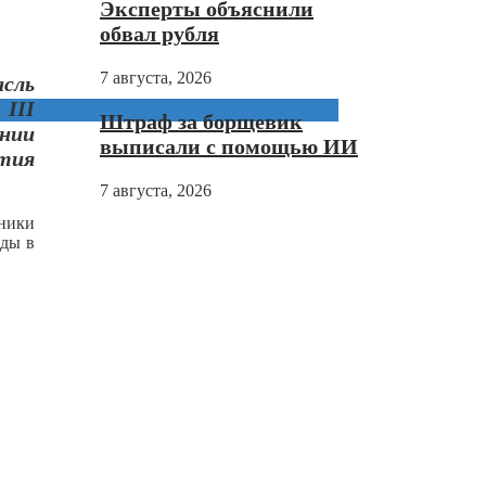
Эксперты объяснили
обвал рубля
7 августа, 2026
асль
 III
Штраф за борщевик
нии
выписали с помощью ИИ
тия
7 августа, 2026
тники
ды в