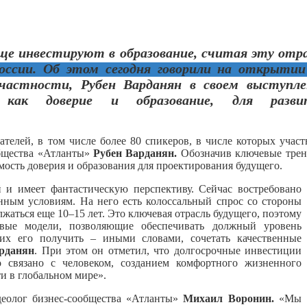
аще инвестируют в образование, считая эту отр
ссии. Об этом сегодня говорили на открытии
частности, Рубен Варданян в своем выступле
как доверие и образование, для разви
телей, в том числе более 80 спикеров, в числе которых учас
общества «Атланты»
Рубен Варданян.
Обозначив ключевые трен
мость доверия и образования для проектирования будущего.
 и имеет фантастическую перспективу. Сейчас востребовано
енным условиям. На него есть колоссальный спрос со стороны
лжаться еще 10–15 лет. Это ключевая отрасль будущего, поэтому
ивые модели, позволяющие обеспечивать должный уровень
их его получить – иными словами, сочетать качественные
рданян
. При этом он отметил, что долгосрочные инвестиции
о связано с человеком, созданием комфортного жизненного
и в глобальном мире».
деолог бизнес-сообщества «Атланты»
Михаил Воронин.
«Мы