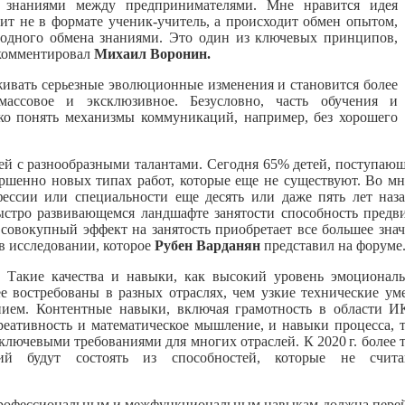
 знаниями между предпринимателями. Мне нравится идея
т не в формате ученик-учитель, а происходит обмен опытом,
годного обмена знаниями. Это один из ключевых принципов,
окомментировал
Михаил Воронин.
живать серьезные эволюционные изменения и становится более
массовое и эксклюзивное. Безусловно, часть обучения и
ко понять механизмы коммуникаций, например, без хорошего
ей с разнообразными талантами. Сегодня 65% детей, поступаю
ершенно новых типах работ, которые еще не существуют. Во м
фессии или специальности еще десять или даже пять лет наз
ыстро развивающемся ландшафте занятости способность предв
совокупный эффект на занятость приобретает все большее зна
 в исследовании, которое
Рубен Варданян
представил на форуме
. Такие качества и навыки, как высокий уровень эмоционал
ее востребованы в разных отраслях, чем узкие технические ум
нием. Контентные навыки, включая грамотность в области И
реативность и математическое мышление, и навыки процесса, 
 ключевыми требованиями для многих отраслей. К
2020 г.
более 
ий будут состоять из способностей, которые не счита
 профессиональным и межфункциональным навыкам должна пере