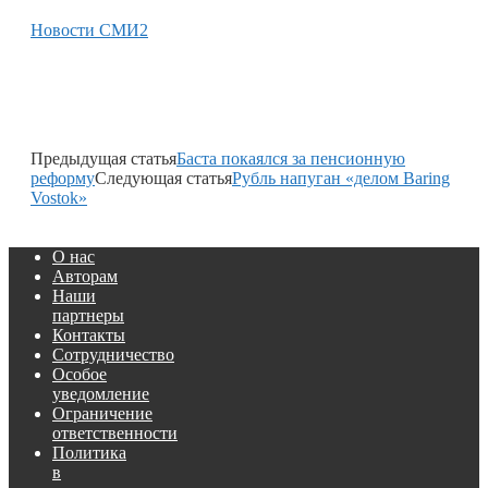
Новости СМИ2
Предыдущая статья
Баста покаялся за пенсионную
реформу
Следующая статья
Рубль напуган «делом Baring
Vostok»
О нас
Авторам
Наши
партнеры
Контакты
Сотрудничество
Особое
уведомление
Ограничение
ответственности
Политика
в