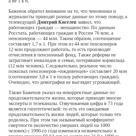
а не 1 к 6.
Баженов обратил внимание на то, что чиновники и
журналисты приводят разные данные по этому поводу, а
телеведущий
Дмитрий Киселев
заявил, что
работающих граждан — меньшинство. По данным
Росстата, работающих граждан в России 76 млн, а
пенсионеров — 44 млн. Таким образом, соотношение
составляет 1,7 к 1. При этом из 44 млн пенсионеров
12 млн продолжают работать, то есть производят
отчисления в пенсионный фонд. Также реформа не
затрагивает инвалидов и семьи, потерявшие кормильца
(12 млн человек). Следовательно, реальное число
пожилых пенсионеров-«иждивенцев» составляет 20 млн
(соотношение 3,8 к 1 в пользу работающих граждан).
Очевидно, что демография не выглядит угрожающей.
Также Баженов указал на некорректные данные по
продолжительности жизни, которые приводят многие
эксперты и телеканалы. Озвучиваемая цифра в 73 года
является гипотетической: то есть это ожидаемая
продолжительность жизни людей, которые только что
родились. При этом так называемый коэффициент
смертности (количество умерших людей на 1000
человек) с 1990-го года изменился незначительно: в