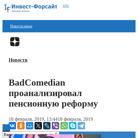
ENG
Инвестклимат
Финансы
Перейти в
Дзен
Инвестиции
Новости
Блокчейн
Стартапы
BadComedian
Технологии
проанализировал
ESG
пенсионную реформу
Книги
18 февраля, 2019, 13:44
18 февраля, 2019