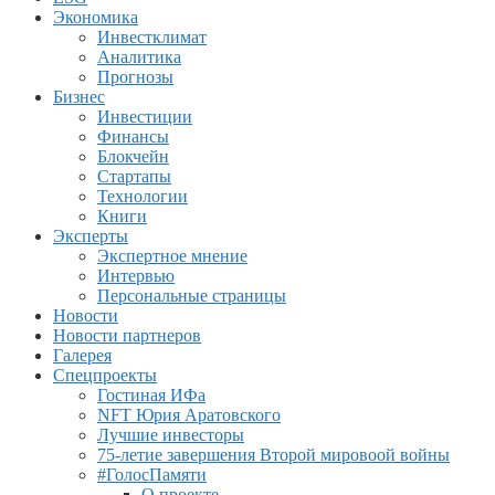
Экономика
Инвестклимат
Аналитика
Прогнозы
Бизнес
Инвестиции
Финансы
Блокчейн
Стартапы
Технологии
Книги
Эксперты
Экспертное мнение
Интервью
Персональные страницы
Новости
Новости партнеров
Галерея
Спецпроекты
Гостиная ИФа
NFT Юрия Аратовского
Лучшие инвесторы
75-летие завершения Второй мировоой войны
#ГолосПамяти
О проекте