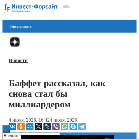
ENG
Инвестклимат
Финансы
Перейти в
Дзен
Инвестиции
Новости
Блокчейн
Стартапы
Баффет рассказал, как
Технологии
снова стал бы
ESG
миллиардером
Книги
4 июля, 2026, 16:42
4 июля, 2026