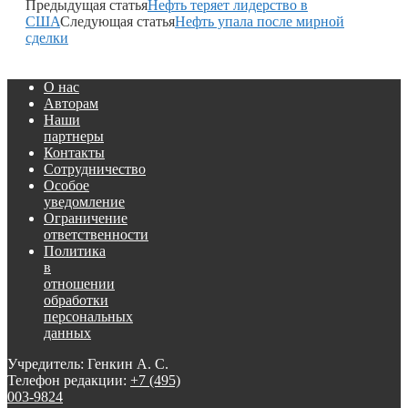
Предыдущая статья
Нефть теряет лидерство в
США
Следующая статья
Нефть упала после мирной
сделки
О нас
Авторам
Наши
партнеры
Контакты
Сотрудничество
Особое
уведомление
Ограничение
ответственности
Политика
в
отношении
обработки
персональных
данных
Учредитель: Генкин А. С.
Телефон редакции:
+7 (495)
003-9824