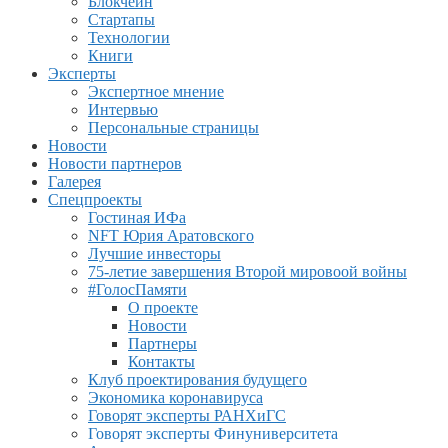
Блокчейн
Стартапы
Технологии
Книги
Эксперты
Экспертное мнение
Интервью
Персональные страницы
Новости
Новости партнеров
Галерея
Спецпроекты
Гостиная ИФа
NFT Юрия Аратовского
Лучшие инвесторы
75-летие завершения Второй мировоой войны
#ГолосПамяти
О проекте
Новости
Партнеры
Контакты
Клуб проектирования будущего
Экономика коронавируса
Говорят эксперты РАНХиГС
Говорят эксперты Финуниверситета