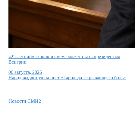
«25-летний» старик из мема может стать президентом
Венгрии
06 августа, 2026
Народ выдвинул на пост «Гарольда, скрывающего боль»
Новости СМИ2