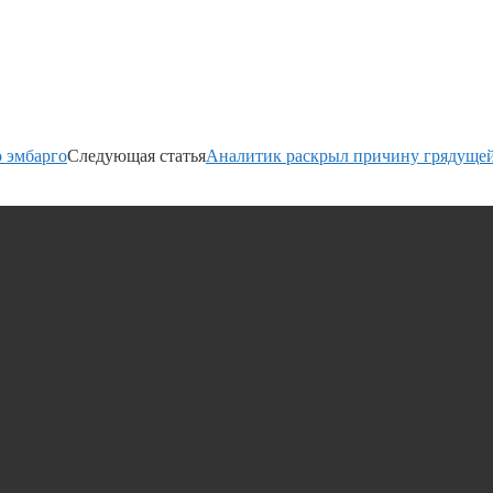
 эмбарго
Следующая статья
Аналитик раскрыл причину грядущей