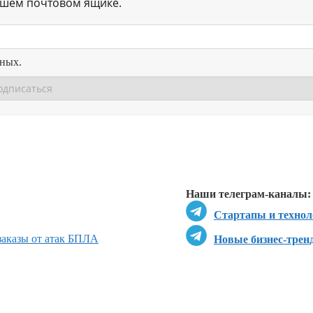
ашем почтовом ящике.
нных.
Перейти в
Перейти в
Д
Наши телеграм-каналы:
Стартапы и технол
 заказы от атак БПЛА
Новые бизнес-трен