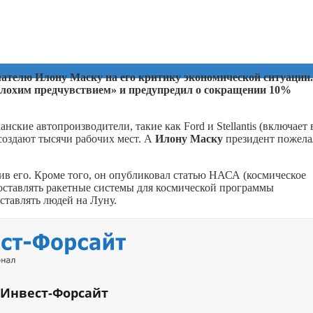
телю Илону Маску на его критику экономической ситуации.
ь плохим предчувствием» и предупредил о сокращении 10%
ские автопроизводители, такие как Ford и Stellantis (включает 
 создают тысячи рабочих мест. А
Илону Маску
президент пожела
ив его. Кроме того, он опубликовал статью НАСА (космическое
поставлять ракетные системы для космической программы
ставлять людей на Луну.
 Инвест-Форсайт