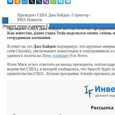
Книги
Президент США Джо Байден. Стрингер /
РИА Новости
Президент США Джо Байден жестко ответил предпринима
Как известно, ранее глава Tesla поделился своим «очен
сотрудников компании.
В ответ на это
Джо Байден
подчеркнул, что крупные американ
себя Chrysler), увеличивают инвестиции в электромобили и
удачного полета на Луну,
сообщает
Fox News.
Илон Маск успел ответить на выпад президента, поблагодар
ведомство США), в которой сообщалось, что SpaceX будет 
правительства США. Лунная программа Artemis призвана до
Рассылка