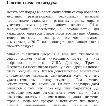
Глоток свежего воздуха
Десять лет подряд мировой банковский сектор боролся с
медленно развивающейся экономикой, низкими
процентными ставками в развитых странах мира и
ужесточающимся регулированием отрасли. Гайки
закручивались повсеместно, и возможностей для
каких-либо
маневров становилось все меньше. Однако
теперь, по мнению экспертов, все может немного
измениться, и 2017 год
наконец-то
даст банкам глоток
свежего воздуха.
Многие аналитики уверены в том, что финансовый
сектор сможет найти «настоящего друга» в лице
избранного президента США
Дональда Трампа
.
Несмотря на постоянную критику в его адрес, на нового
главу Соединенных Штатов действительно возлагаются
определенные надежды: финансисты ждут, что ему
удастся смягчить политику регуляторов. Тем не менее,
консультанты из компании
Deloitte
предупреждают
банкиров о том, что пока еще рано радоваться. Да,
некоторые жесткие регулятивные меры могут быть
отменены, но взамен появятся новые правила, не менее
строгие. Ведь все прекрасно понимают, что победу
Трампу обеспечили главным образом его