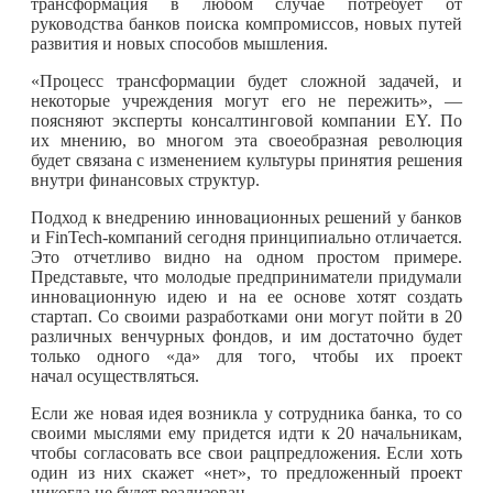
трансформация в любом случае потребует от
руководства банков поиска компромиссов, новых путей
развития и новых способов мышления.
«Процесс трансформации будет сложной задачей, и
некоторые учреждения могут его не пережить», —
поясняют эксперты консалтинговой компании EY. По
их мнению, во многом эта своеобразная революция
будет связана с изменением культуры принятия решения
внутри финансовых структур.
Подход к внедрению инновационных решений у банков
и FinTech-компаний сегодня принципиально отличается.
Это отчетливо видно на одном простом примере.
Представьте, что молодые предприниматели придумали
инновационную идею и на ее основе хотят создать
стартап. Со своими разработками они могут пойти в 20
различных венчурных фондов, и им достаточно будет
только одного «да» для того, чтобы их проект
начал осуществляться.
Если же новая идея возникла у сотрудника банка, то со
своими мыслями ему придется идти к 20 начальникам,
чтобы согласовать все свои рацпредложения. Если хоть
один из них скажет «нет», то предложенный проект
никогда не будет реализован.