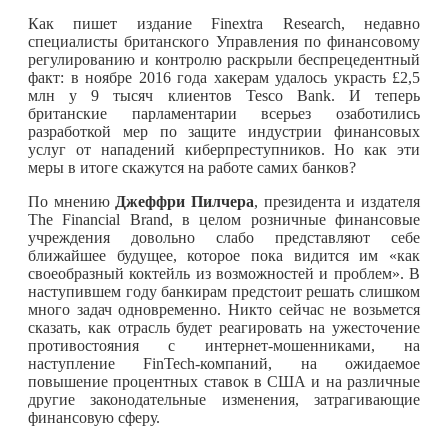
Как пишет издание Finextra Research, недавно
специалисты британского Управления по финансовому
регулированию и контролю раскрыли беспрецедентный
факт: в ноябре 2016 года хакерам удалось украсть £2,5
млн у 9 тысяч клиентов Tesco Bank. И теперь
британские парламентарии всерьез озаботились
разработкой мер по защите индустрии финансовых
услуг от нападений киберпреступников. Но как эти
меры в итоге скажутся на работе самих банков?
По мнению
Джеффри Пилчера
, президента и издателя
The Financial Brand, в целом розничные финансовые
учреждения довольно слабо представляют себе
ближайшее будущее, которое пока видится им «как
своеобразный коктейль из возможностей и проблем». В
наступившем году банкирам предстоит решать слишком
много задач одновременно. Никто сейчас не возьмется
сказать, как отрасль будет реагировать на ужесточение
противостояния с интернет-мошенниками, на
наступление FinTech-компаний, на ожидаемое
повышение процентных ставок в США и на различные
другие законодательные изменения, затрагивающие
финансовую сферу.