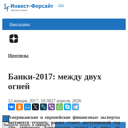
ENG
Инвестклимат
Финансы
Перейти в
Дзен
Инвестиции
Прогнозы
Блокчейн
Стартапы
Банки-2017: между двух
Технологии
огней
ESG
12 января, 2017, 10:38
27 апреля, 2026
Книги
Американские и европейские финансовые эксперты
пытаются угадать, каким станет наступивший год
для мирового банковского рынка, и пока их