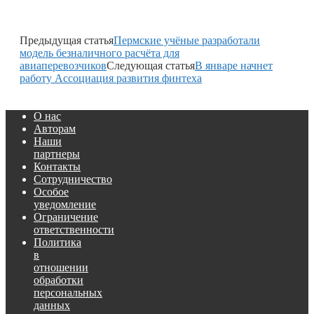
Предыдущая статья
Пермские учёные разработали
модель безналичного расчёта для
авиаперевозчиков
Следующая статья
В январе начнет
работу Ассоциация развития финтеха
О нас
Авторам
Наши
партнеры
Контакты
Сотрудничество
Особое
уведомление
Ограничение
ответственности
Политика
в
отношении
обработки
персональных
данных