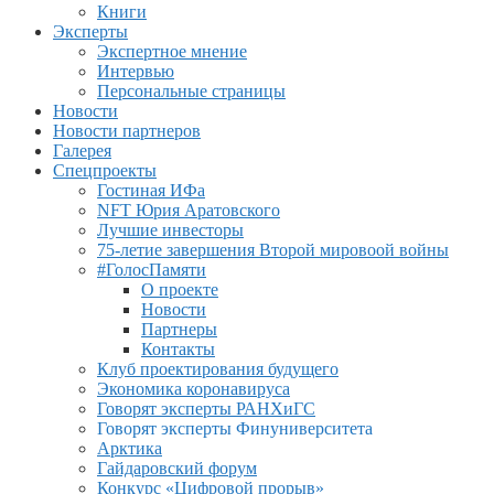
Книги
Эксперты
Экспертное мнение
Интервью
Персональные страницы
Новости
Новости партнеров
Галерея
Спецпроекты
Гостиная ИФа
NFT Юрия Аратовского
Лучшие инвесторы
75-летие завершения Второй мировоой войны
#ГолосПамяти
О проекте
Новости
Партнеры
Контакты
Клуб проектирования будущего
Экономика коронавируса
Говорят эксперты РАНХиГС
Говорят эксперты Финуниверситета
Арктика
Гайдаровский форум
Конкурс «Цифровой прорыв»