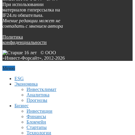
При использовании
материалов гиперссылка на
IF24.ru обязательна.
Мнение редакции может не
совпадать с мнением автора
Политика
конфиденциальности
© ООО
«Инвест-Форсайт», 2012-
2026
Меню
ESG
Экономика
Инвестклимат
Аналитика
Прогнозы
Бизнес
Инвестиции
Финансы
Блокчейн
Стартапы
Технологии