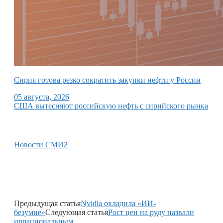
Сирия готова резко сократить закупки нефти у России
05 августа, 2026
США вытесняют российскую нефть с сирийского рынка
Новости СМИ2
Предыдущая статья
Nvidia охладила «ИИ-
безумие»
Следующая статья
Рост цен на руду назвали
иррациональным