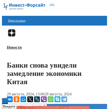
ENG
Инвестклимат
Финансы
Перейти в
Дзен
Инвестиции
Новости
Блокчейн
Стартапы
Банки снова увидели
Технологии
замедление экономики
ESG
Китая
Книги
29 августа, 2024, 13:06
29 августа, 2024