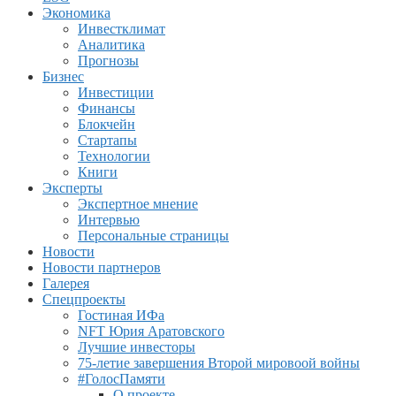
Экономика
Инвестклимат
Аналитика
Прогнозы
Бизнес
Инвестиции
Финансы
Блокчейн
Стартапы
Технологии
Книги
Эксперты
Экспертное мнение
Интервью
Персональные страницы
Новости
Новости партнеров
Галерея
Спецпроекты
Гостиная ИФа
NFT Юрия Аратовского
Лучшие инвесторы
75-летие завершения Второй мировоой войны
#ГолосПамяти
О проекте