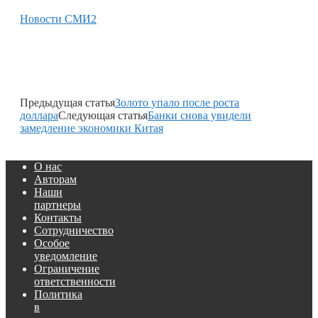
Новости СМИ2
Предыдущая статья
Золото упало после роста
доллара
Следующая статья
Банки снова увидели
замедление экономики Китая
О нас
Авторам
Наши
партнеры
Контакты
Сотрудничество
Особое
уведомление
Ограничение
ответственности
Политика
в