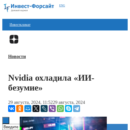
ENG
Инвестклимат
Финансы
Перейти в
Дзен
Инвестиции
Новости
Блокчейн
Стартапы
Nvidia охладила «ИИ-
Технологии
безумие»
ESG
29 августа, 2024, 11:52
29 августа, 2024
Книги