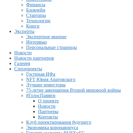
Финансы
Блокчейн
Стартапы
Технологии
Книги
Эксперты
Экспертное мнение
Интервью
Персональные страницы
Новости
Новости партнеров
Галерея
Спецпроекты
Гостиная ИФа
NFT Юрия Аратовского
Лучшие инвесторы
75-летие завершения Второй мировоой войны
#ГолосПамяти
О проекте
Новости
Партнеры
Контакты
Клуб проектирования будущего
Экономика коронавируса
Говорят эксперты РАНХиГС