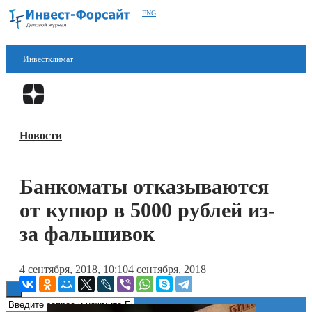
ENG
Инвестклимат
Финансы
Перейти в
Дзен
Инвестиции
Новости
Блокчейн
Стартапы
Банкоматы отказываются
Технологии
от купюр в 5000 рублей из-
ESG
за фальшивок
Книги
4 сентября, 2018, 10:10
4 сентября, 2018