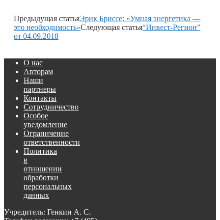
Предыдущая статья
Эрик Бриссе: «Умная энергетика —
это необходимость»
Следующая статья
“Инвест-Регион”
от 04.09.2018
О нас
Авторам
Наши
партнеры
Контакты
Сотрудничество
Особое
уведомление
Ограничение
ответственности
Политика
в
отношении
обработки
персональных
данных
Учредитель: Генкин А. С.