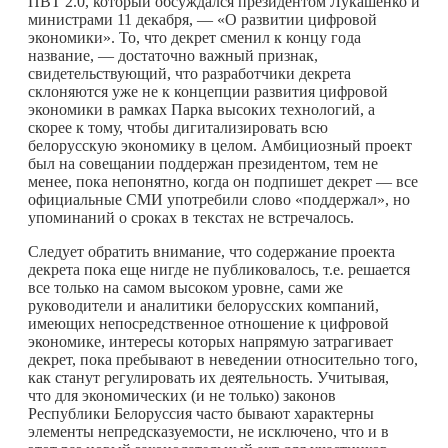
ПВТ 2.0, который обсуждался президентом Лукашенко и
министрами 11 декабря, — «О развитии цифровой
экономики». То, что декрет сменил к концу года
название, — достаточно важный признак,
свидетельствующий, что разработчики декрета
склоняются уже не к концепции развития цифровой
экономики в рамках Парка высоких технологий, а
скорее к тому, чтобы дигитализировать всю
белорусскую экономику в целом. Амбициозный проект
был на совещании поддержан президентом, тем не
менее, пока непонятно, когда он подпишет декрет — все
официальные СМИ употребили слово «поддержал», но
упоминаний о сроках в текстах не встречалось.
Следует обратить внимание, что содержание проекта
декрета пока еще нигде не публиковалось, т.е. решается
все только на самом высоком уровне, сами же
руководители и аналитики белорусских компаний,
имеющих непосредственное отношение к цифровой
экономике, интересы которых напрямую затрагивает
декрет, пока пребывают в неведении относительно того,
как станут регулировать их деятельность. Учитывая,
что для экономических (и не только) законов
Республики Белоруссия часто бывают характерны
элементы непредсказуемости, не исключено, что и в