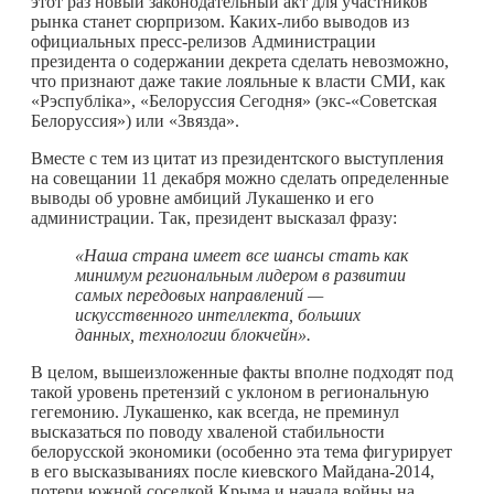
этот раз новый законодательный акт для участников
рынка станет сюрпризом.
Каких-либо
выводов из
официальных пресс-релизов Администрации
президента о содержании декрета сделать невозможно,
что признают даже такие лояльные к власти СМИ, как
«Рэспубліка», «Белоруссия Сегодня» (экс-«Советская
Белоруссия») или «Звязда».
Вместе с тем из цитат из президентского выступления
на совещании 11 декабря можно сделать определенные
выводы об уровне амбиций Лукашенко и его
администрации. Так, президент высказал фразу:
«Наша страна имеет все шансы стать как
минимум региональным лидером в развитии
самых передовых направлений —
искусственного интеллекта, больших
данных, технологии блокчейн».
В целом, вышеизложенные факты вполне подходят под
такой уровень претензий с уклоном в региональную
гегемонию. Лукашенко, как всегда, не преминул
высказаться по поводу хваленой стабильности
белорусской экономики (особенно эта тема фигурирует
в его высказываниях после киевского Майдана-2014,
потери южной соседкой Крыма и начала войны на