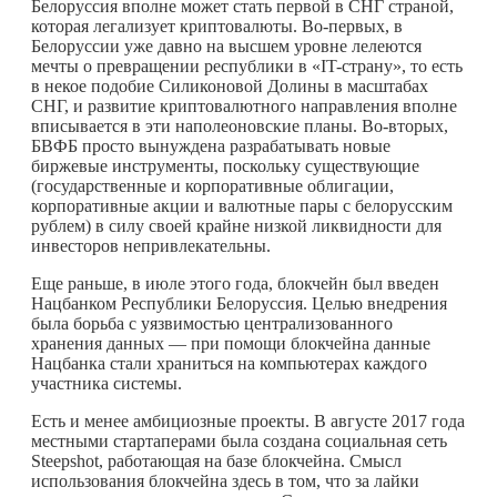
Белоруссия вполне может стать первой в СНГ страной,
которая легализует криптовалюты. Во-первых, в
Белоруссии уже давно на высшем уровне лелеются
мечты о превращении республики в «IT-страну», то есть
в некое подобие Силиконовой Долины в масштабах
СНГ, и развитие криптовалютного направления вполне
вписывается в эти наполеоновские планы. Во-вторых,
БВФБ просто вынуждена разрабатывать новые
биржевые инструменты, поскольку существующие
(государственные и корпоративные облигации,
корпоративные акции и валютные пары с белорусским
рублем) в силу своей крайне низкой ликвидности для
инвесторов непривлекательны.
Еще раньше, в июле этого года, блокчейн был введен
Нацбанком Республики Белоруссия. Целью внедрения
была борьба с уязвимостью централизованного
хранения данных — при помощи блокчейна данные
Нацбанка стали храниться на компьютерах каждого
участника системы.
Есть и менее амбициозные проекты. В августе 2017 года
местными стартаперами была создана социальная сеть
Steepshot, работающая на базе блокчейна. Смысл
использования блокчейна здесь в том, что за лайки