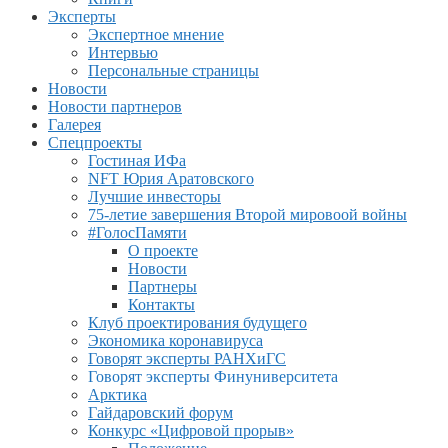
Эксперты
Экспертное мнение
Интервью
Персональные страницы
Новости
Новости партнеров
Галерея
Спецпроекты
Гостиная ИФа
NFT Юрия Аратовского
Лучшие инвесторы
75-летие завершения Второй мировоой войны
#ГолосПамяти
О проекте
Новости
Партнеры
Контакты
Клуб проектирования будущего
Экономика коронавируса
Говорят эксперты РАНХиГС
Говорят эксперты Финуниверситета
Арктика
Гайдаровский форум
Конкурс «Цифровой прорыв»