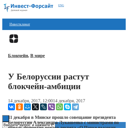
ENG
Инвестклимат
Финансы
Перейти в
Дзен
Инвестиции
Блокчейн
,
В мире
Блокчейн
Стартапы
У Белоруссии растут
Технологии
блокчейн-амбиции
ESG
14 декабря, 2017, 12:00
14 декабря, 2017
Книги
11 декабря в Минске прошло совещание президента
Белоруссии Александра Лукашенко с министрами по
поводу принятия нового декрета «О Парке высоких