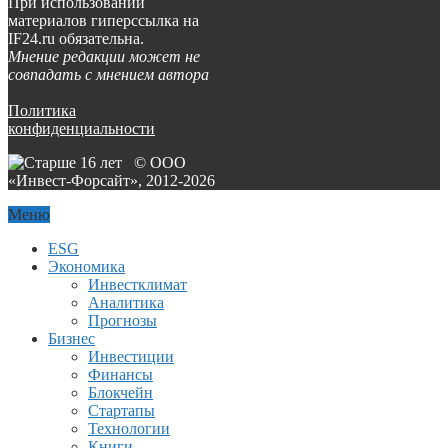
При использовании
материалов гиперссылка на
IF24.ru обязательна.
Мнение редакции может не
совпадать с мнением автора
Политика
конфиденциальности
© ООО
«Инвест-Форсайт», 2012-
2026
Меню
ESG
Экономика
Инвестклимат
Аналитика
Прогнозы
Бизнес
Инвестиции
Финансы
Блокчейн
Стартапы
Технологии
Книги