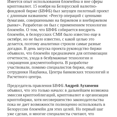
Имеется опыт использования блокчейна и вне сферы
криптовалют. 15 ноября на Белорусской валютно-
фондовой бирже (БВФБ) был запущен пилотный проект
с длинным названием: «Реестр операций с ценными
бумагами, совершенными на биржевом и внебиржевом
рынке». Разработан он был с применением технологии
блокчейн. О том, что БВФБ собирается внедрить
блокчейн, в белорусских СМИ было известно еще в
октябре, но не было известно, с какой целью это
делается, поэтому аналитики строили самые разные
догадки. В день запуска проекта руководство биржи
объявило, что блокчейн предназначен для оптимизации
отчетности, ухода в безбумажные технологии и
сокращения документооборота. В разработке
участвовали, помимо специалистов биржи, еще
сотрудники Нацбанка, Центра банковских технологий и
Расчетного центра.
Председатель правления БВФБ
Андрей Аухименя
объявил, что это только начало: в дальнейшем возможна
эмиссия криптооблигаций, криптовалют и организация
криптобиржи, хотя несовершенство законодательства
пока не дает возможности полноценно использовать в
Белоруссии блокчейн для этих целей. Но первый шаг
уже сделан, и многие специалисты считают, что