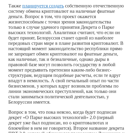
Также
планируется создать
собственную отечественную
систему обмена криптовалют на наличные фиатные
деньги. Вопрос в том, что проект окажется
жизнеспособным с точки зрения законодательства
только в случае удачного принятия Декрета о Парке
высоких технологий. Аналитики считают, что если он
будет принят, Белоруссия станет одной из наиболее
передовых стран мире в плане развития криптовалют. В
настоящий момент законодательство республики прямо
не запрещает обмен криптовалют на фиатные деньги,
как наличные, так и безналичные, однако дыры в
правовой базе могут позволить государству в любой
момент предъявить претензии
каким-либо
бизнес-
структурам, ведущим подобные расчеты, если те вдруг
впадут в немилость. А свой печальный опыт по части
бизнесменов, у которых вдруг возникли проблемы по
линии экономических преступлений, как только они
стали заниматься политической деятельностью, у
Белоруссии имеется.
Вопрос в том, что пока неясно, когда будет подписан
декрет «О Парке высоких технологий» 2.0 (первый
декрет уже был подписан, но о криптовалютах и
блокчейне в нем не говорится). Второе название декрета