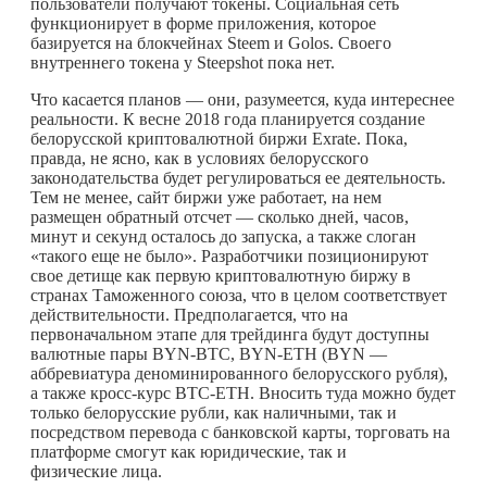
пользователи получают токены. Социальная сеть
функционирует в форме приложения, которое
базируется на блокчейнах Steem и Golos. Своего
внутреннего токена у Steepshot пока нет.
Что касается планов — они, разумеется, куда интереснее
реальности. К весне 2018 года планируется создание
белорусской криптовалютной биржи Exrate. Пока,
правда, не ясно, как в условиях белорусского
законодательства будет регулироваться ее деятельность.
Тем не менее, сайт биржи уже работает, на нем
размещен обратный отсчет — сколько дней, часов,
минут и секунд осталось до запуска, а также слоган
«такого еще не было». Разработчики позиционируют
свое детище как первую криптовалютную биржу в
странах Таможенного союза, что в целом соответствует
действительности. Предполагается, что на
первоначальном этапе для трейдинга будут доступны
валютные пары BYN-BTC, BYN-ETH (BYN —
аббревиатура деноминированного белорусского рубля),
а также кросс-курс BTC-ETH. Вносить туда можно будет
только белорусские рубли, как наличными, так и
посредством перевода с банковской карты, торговать на
платформе смогут как юридические, так и
физические лица.