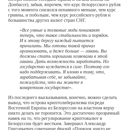
Донбассе), забыв, впрочем, что курс белорусского рубля
с того момента снизился ненамного меньше, чем курс
гривны, и побольше, чем курс российского рубля и
большинства других валют стран СНГ.
«
Все умные и толковые люди понимают
теперь, что такое стабильность и порядок.
И к этому берегу каждый пытается
причалить. Мы готовы такой причал
организовать, и даже больше — гавань. Вы
должны стать хорошими хозяевами в этой
гавани. Дать возможность заработать. Но
государство нуждается в силе. Поэтому его
надо поддерживать. Я клоню к тому, что,
зарабатывая себе, не забывайте,
пожалуйста, что вы живете в
конкретном государстве
».
Из последнего высказывания, конечно, можно сделать
вывод, что острова криптолиберализма посреди
Восточной Европы из Белоруссии на властном верху
никто делать не торопится. Это достаточно прозрачный
намек на то, что регулирование криптовалют в
Белоруссии будет жестким. Завершил Александр
Григорьевич совещание фразой «Порядок никто не