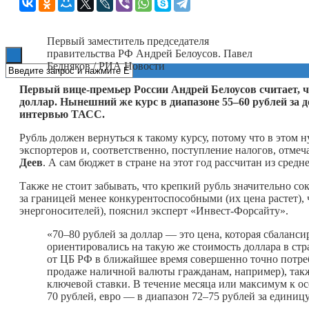
Книги
Первый заместитель председателя
правительства РФ Андрей Белоусов. Павел
Бедняков / РИА Новости
Первый вице-премьер России Андрей Белоусов считает, ч
доллар. Нынешний же курс в диапазоне 55–60 рублей за
интервью ТАСС.
Рубль должен вернуться к такому курсу, потому что в этом
экспортеров и, соответственно, поступление налогов, отме
Деев
. А сам бюджет в стране на этот год рассчитан из сред
Также не стоит забывать, что крепкий рубль значительно 
за границей менее конкурентоспособными (их цена растет),
энергоносителей), пояснил эксперт «Инвест-Форсайту».
«70–80 рублей за доллар — это цена, которая сбаланс
ориентировались на такую же стоимость доллара в стр
от ЦБ РФ в ближайшее время совершенно точно потреб
продаже наличной валюты гражданам, например), так
ключевой ставки. В течение месяца или максимум к ос
70 рублей, евро — в диапазон 72–75 рублей за единиц