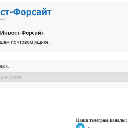
 Инвест-Форсайт
ашем почтовом ящике.
нных.
Перейти в
Перейти в
Д
Наши телеграм-каналы: