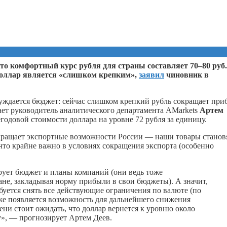
то комфортный курс рубля для страны составляет 70–80 руб.
 доллар является «слишком крепким»,
заявил
чиновник в
 нуждается бюджет: сейчас слишком крепкий рубль сокращает при
чает руководитель аналитического департамента AMarkets
Артем
негодовой стоимости доллара на уровне 72 рубля за единицу.
сокращает экспортные возможности России — наши товары станов
 что крайне важно в условиях сокращения экспорта (особенно
ирует бюджет и планы компаний (они ведь тоже
ане, закладывая норму прибыли в свои бюджеты). А значит,
уется снять все действующие ограничения по валюте (по
же появляется возможность для дальнейшего снижения
ени стоит ожидать, что доллар вернется к уровню около
у», — прогнозирует Артем Деев.