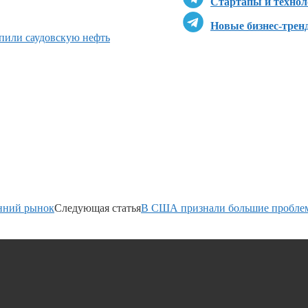
Стартапы и технол
Новые бизнес-трен
пили саудовскую нефть
енний рынок
Следующая статья
В США признали большие пробле