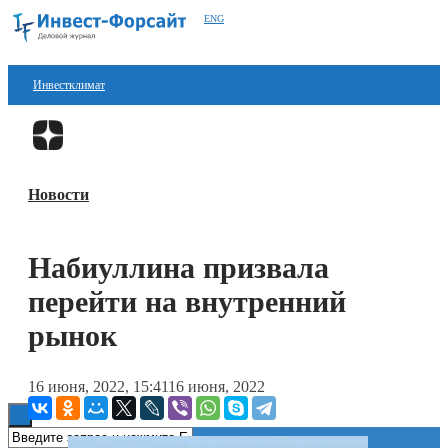
ENG
Инвестклимат
Финансы
Перейти в
Дзен
Инвестиции
Новости
Блокчейн
Стартапы
Набиуллина призвала
Технологии
перейти на внутренний
ESG
рынок
Книги
16 июня, 2022, 15:41
16 июня, 2022