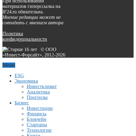
При использовании
материалов гиперссылка на
IF24.ru обязательна.
Мнение редакции может не
совпадать с мнением автора
Политика
конфиденциальности
© ООО
«Инвест-Форсайт», 2012-
2026
Меню
ESG
Экономика
Инвестклимат
Аналитика
Прогнозы
Бизнес
Инвестиции
Финансы
Блокчейн
Стартапы
Технологии
Книги