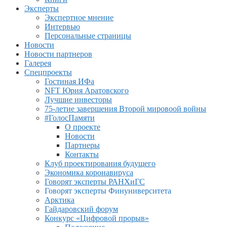
Эксперты
Экспертное мнение
Интервью
Персональные страницы
Новости
Новости партнеров
Галерея
Спецпроекты
Гостиная ИФа
NFT Юрия Аратовского
Лучшие инвесторы
75-летие завершения Второй мировоой войны
#ГолосПамяти
О проекте
Новости
Партнеры
Контакты
Клуб проектирования будущего
Экономика коронавируса
Говорят эксперты РАНХиГС
Говорят эксперты Финуниверситета
Арктика
Гайдаровский форум
Конкурс «Цифровой прорыв»