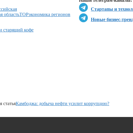
Наши телеграм-каналы:
ссийская
Стартапы и технол
я область
ТОР
экономика регионов
Новые бизнес-трен
и старящий кофе
 статья
Камбоджа: добыча нефти усилит коррупцию?