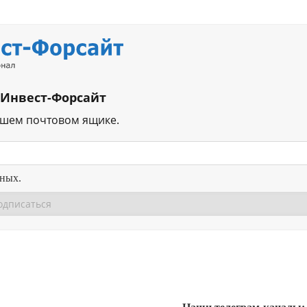
 Инвест-Форсайт
ашем почтовом ящике.
нных.
Перейти в
Перейти в
Д