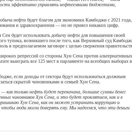
обности эффективно управлять нефтеемкими бюджетами,
добыча нефти будет благом для экономики Камбоджи с 2021 года,
азования и здравоохранения — но не привел никаких цифр.
н Сен будет использовать добычу нефти для повышения своей
ого тупика, возникшего после того, как Верховный суд Камбодж
роль в предполагаемом заговоре с целью свержения правительств
широких репрессий со стороны Хун Сена против альтернативны
ате выиграть все 125 мест в парламенте на всеобщих выборах в
одже, если доходы от сектора будут использоваться должным
азаться скрытой чиновниками и семьей Хун Сена.
 — как только нефть будет перекачана, большие суммы денег
ных чиновников Хун Сена, и это будет проклятием, как и в
прашиваю Хун Сена, как он может устранить коррупцию и
чтобы люди могли доверять ему. Мы надеемся, что эти деньги