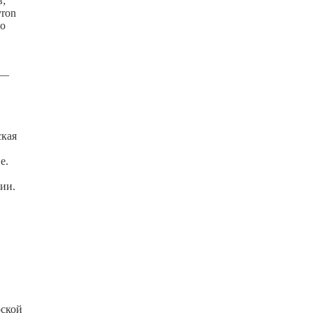
в;
vron
во
 —
ская
е.
ии.
рской