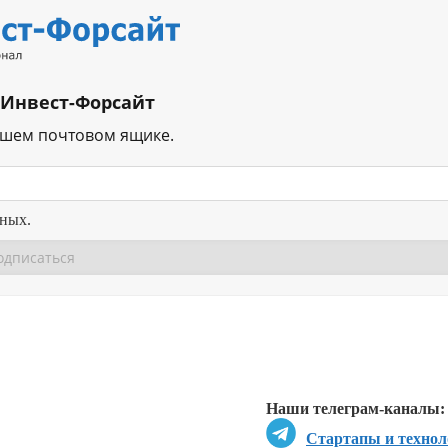
 Инвест-Форсайт
ашем почтовом ящике.
нных.
Перейти в
Перейти в
Д
Наши телеграм-каналы:
Стартапы и технол