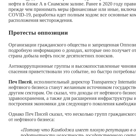
нефти в блоке А в Сиамском заливе. Ранее в 2020 году прав
прежде чем принимать меры (финансовые или иные, включая
COVID-19, разработка идет полным ходом: все основные ком
расположения месторождения.
Протесты оппозиции
Организации гражданского общества и запрещенная Оппози
подробную информацию о доходах, которые оно получает от
страна добыла нефть после десятилетних поисков.
Антикоррупционные группы и высокопоставленные чиновн
спасения приветствовали это событие, но быстро потребова
Печ Писей
, исполнительный директор Transparency Internat
нефтяного бизнеса станут желанным источником государстве
другим секторам. Он сказал, что доходы от нефтяного бизн
здравоохранения, а также для расширения инфраструктуры и
построения экономики для следующего поколения камбодж
Однако Печ Писей сказал, что несколько групп гражданског
от нефтяного бизнеса:
«Потому что Камбоджа имеет плохую репутацию в о
подотчетности целостность государственного сектор