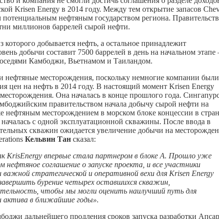
ство и компания не смогли достичь соглашения о разделе доходо
кой Krisen Energy в 2014 году. Между тем открытие запасов Che
м потенциальным нефтяным государством региона. Правительст
отни миллионов баррелей сырой нефти.
из которого добывается нефть, а остальное принадлежит
овень добычи составит 7500 баррелей в день на начальном этапе
соседями Камбоджи, Вьетнамом и Таиландом.
вои нефтяные месторождения, поскольку немногие компании были
ия цен на нефть в 2014 году. В настоящий момент Krisen Energy
месторождения. Она началась в конце прошлого года. Сингапур
камбоджийским правительством начала добычу сырой нефти на
е нефтяным месторождением в морском блоке концессии в стран
а началась с одной эксплуатационной скважины. После ввода в
ительных скважин ожидается увеличение добычи на месторожден
rations
Кельвин Тан
сказал:
 как KrisEnergy впервые стала партнером в блоке А. Прошло уже
ом нефтяное соглашение о запуске проекта, и все участники
 важной стратегической и оперативной вехи для Krisen Energy
 завершить бурение четырех оставшихся скважин,
тельность, чтобы мы могли оценить наилучший путь для
 актива в ближайшие годы».
мбоджи дальнейшего продления сроков запуска разработки Апса