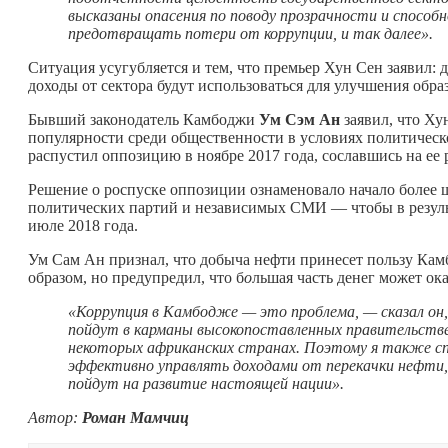
высказаны опасения по поводу прозрачности и спос
предотвращать потери от коррупции, и так далее».
Ситуация усугубляется и тем, что премьер Хун Сен заявил: 
доходы от сектора будут использоваться для улучшения обр
Бывший законодатель Камбоджи
Ум Сэм Ан
заявил, что Ху
популярности среди общественности в условиях политическ
распустил оппозицию в ноябре 2017 года, сославшись на ее 
Решение о роспуске оппозиции ознаменовало начало более 
политических партий и независимых СМИ — чтобы в результ
июле 2018 года.
Ум Сам Ан признал, что добыча нефти принесет пользу Камб
образом, но предупредил, что б
о
льшая часть денег может ок
«Коррупция в Камбодже — это проблема, — сказал он,
пойдут в карманы высокопоставленных правительствен
некоторых африканских странах. Поэтому я также с
эффективно управлять доходами от перекачки нефти, 
пойдут на развитие настоящей нации».
Автор:
Роман Мамчиц