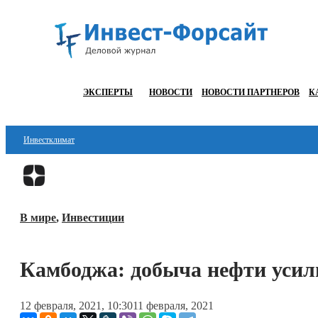
ЭКСПЕРТЫ
НОВОСТИ
НОВОСТИ ПАРТНЕРОВ
К
Инвестклимат
Финансы
Инвестиции
В мире
,
Инвестиции
Блокчейн
Стартапы
Камбоджа: добыча нефти уси
Технологии
12 февраля, 2021, 10:30
11 февраля, 2021
ESG