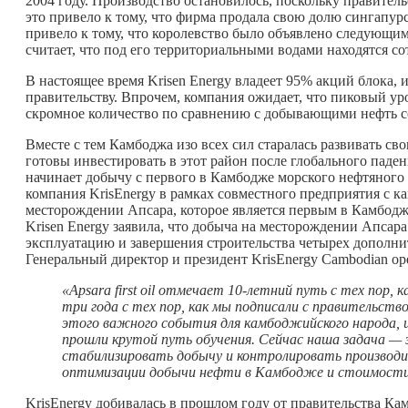
2004 году. Производство остановилось, поскольку правитель
это привело к тому, что фирма продала свою долю сингапурс
привело к тому, что королевство было объявлено следующи
считает, что под его территориальными водами находятся с
В настоящее время Krisen Energy владеет 95% акций блока, 
правительству. Впрочем, компания ожидает, что пиковый ур
скромное количество по сравнению с добывающими нефть 
Вместе с тем Камбоджа изо всех сил старалась развивать с
готовы инвестировать в этот район после глобального паден
начинает добычу с первого в Камбодже морского нефтяного 
компания KrisEnergy в рамках совместного предприятия с 
месторождении Апсара, которое является первым в Камбодж
Krisen Energy заявила, что добыча на месторождении Апсар
эксплуатацию и завершения строительства четырех дополн
Генеральный директор и президент KrisEnergy Cambodian ope
«Apsara first oil отмечает 10-летний путь с тех пор,
три года с тех пор, как мы подписали с правительств
этого важного события для камбоджийского народа, и
прошли крутой путь обучения. Сейчас наша задача —
стабилизировать добычу и контролировать производи
оптимизации добычи нефти в Камбодже и стоимости
KrisEnergy добивалась в прошлом году от правительства Ка