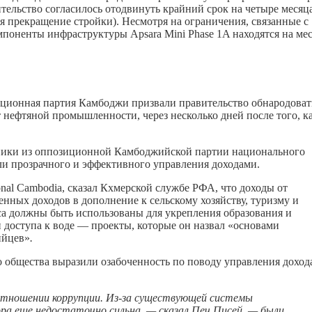
ительство согласилось отодвинуть крайний срок на четыре месяца
 прекращение стройки). Несмотря на ограничения, связанные с
поненты инфраструктуры Apsara Mini Phase 1A находятся на ме
ционная партия Камбоджи призвали правительство обнародоват
 нефтяной промышленности, через несколько дней после того, к
ики из оппозиционной Камбоджийской партии национального
ли прозрачного и эффективного управления доходами.
ional Cambodia, сказал Кхмерской службе РФА, что доходы от
нных доходов в дополнение к сельскому хозяйству, туризму и
еса должны быть использованы для укрепления образования и
 доступа к воде — проекты, которые он назвал «основами
ийцев»
.
о общества выразили озабоченность по поводу управления дохо
тношении коррупции. Из-за существующей системы
а еще недостаточно сильна, — сказал Печ Писей, — были