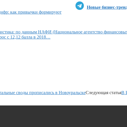
Новые бизнес-трен
цифр: как привычки формируют
атистика: по данным НАФИ (Национальное агентство финансовы
ос с 12,12 балла в 2018…
тальные своды прописались в Новоуральске
Следующая статья
В 