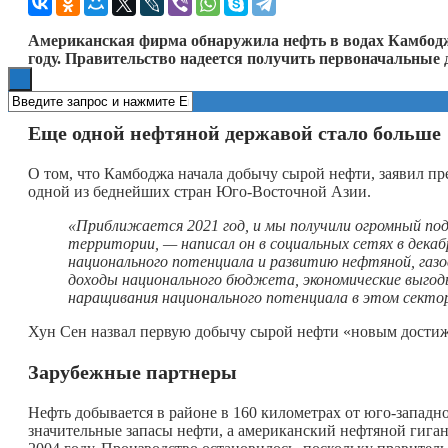
Книги
Американская фирма обнаружила нефть в водах Камбоджи
году. Правительство надеется получить первоначальные 
Еще одной нефтяной державой стало больше
О том, что Камбоджа начала добычу сырой нефти, заявил п
одной из беднейших стран Юго-Восточной Азии.
«Приближается 2021 год, и мы получили огромный по
территории, — написал он в социальных сетях в дек
национального потенциала и развитию нефтяной, газ
доходы национального бюджета, экономические выго
наращивания национального потенциала в этом секто
Хун Сен назвал первую добычу сырой нефти «новым достиж
Зарубежные партнеры
Нефть добывается в районе в 160 километрах от юго-западн
значительные запасы нефти, а американский нефтяной гига