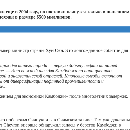
 еще в 2004 году, но поставки начнутся только в нынешнем
доходы в размере $500 миллионов.
ремьер-министр страны
Хун Сен
. Это долгожданное событие для
дарок для нашего народа — первую добычу нефти на нашей
абре. — Это важный шаг для Камбоджи по наращиванию
овой и энергетической отраслей. Ключевые выгоды включают
ды от диверсификации нефтяной промышленности и
ре».
ением для экономики Камбоджи» после многолетних задержек.
ого побережья Сиануквиля в Сиамском заливе. Там уже доказаны
нт Chevron впервые обнаружил запасы у берегов Камбоджи в