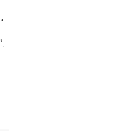
 а
и
а.
х