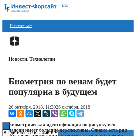
ENG
Инвестклимат
Финансы
Перейти в
Дзен
Инвестиции
Новости
,
Технологии
Блокчейн
Стартапы
Биометрия по венам будет
Технологии
популярна в будущем
ESG
26 октября, 2018, 11:30
26 октября, 2018
Книги
Биометрическая идентификация по рисунку вен
ладони имеет большие перспективы. Однако есть ряд
факторов, тормозящих развитие этого направления.