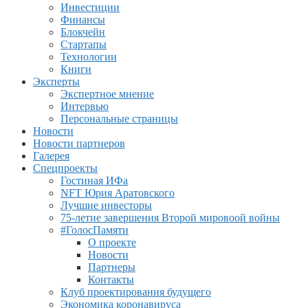
Инвестиции
Финансы
Блокчейн
Стартапы
Технологии
Книги
Эксперты
Экспертное мнение
Интервью
Персональные страницы
Новости
Новости партнеров
Галерея
Спецпроекты
Гостиная ИФа
NFT Юрия Аратовского
Лучшие инвесторы
75-летие завершения Второй мировоой войны
#ГолосПамяти
О проекте
Новости
Партнеры
Контакты
Клуб проектирования будущего
Экономика коронавируса