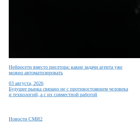
Нейросети вместо риелтора: какие задачи агента уже
можно автоматизировать
03 августа, 2026
Будущее рынка связано не с противостоянием человека
и технологий, а с их совместной работой
Новости СМИ2