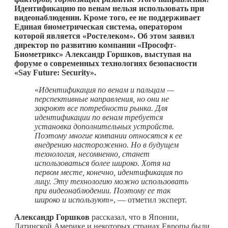
Идентификацию по венам нельзя использовать при
видеонаблюдении. Кроме того, ее не поддерживает
Единая биометрическая система, оператором
которой является «Ростелеком». Об этом заявил
директор по развитию компании «Прософт-
Биометрикс» Александр Горшков, выступая на
форуме о современных технологиях безопасности
«
Say
Future:
Security».
«
Идентификация по венам и пальцам —
перспективные направления, но они не
закроют все потребности рынка. Для
идентификации по венам требуется
установка дополнительных устройств.
Поэтому многие компании относятся к ее
внедрению настороженно. Но в будущем
технология, несомненно, станет
использоваться более широко. Хотя на
первом месте, конечно, идентификация по
лицу. Эту технологию можно использовать
при видеонаблюдении. Поэтому ее так
широко и используют
», — отметил эксперт.
Александр Горшков
рассказал, что в Японии,
Латинской Америке и некоторых странах Европы были