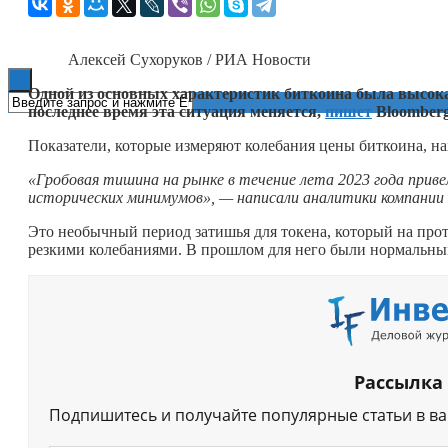
Книги
Алексей Сухоруков / РИА Новости
Одной из основных характеристик биткоина была высокая
последнее время эта ситуация меняется,
пишет
Bloomber
Показатели, которые измеряют колебания цены биткоина, нах
«Гробовая тишина на рынке в течение лета 2023 года прив
исторических минимумов», — написали аналитики компании
Это необычный период затишья для токена, который на про
резкими колебаниями. В прошлом для него были нормальным
Рассылка
Подпишитесь и получайте популярные статьи в в