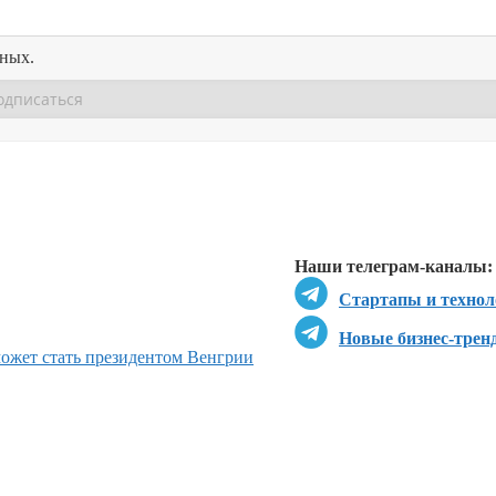
нных.
Перейти в
Перейти в
Д
Наши телеграм-каналы:
Стартапы и технол
Новые бизнес-трен
может стать президентом Венгрии