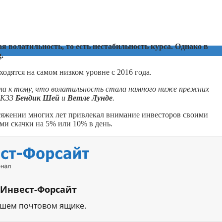
 волатильность, то есть нестабильность курса. Однако в
g.
одятся на самом низком уровне с 2016 года.
ела к тому, что волатильность стала намного ниже прежних
 K33
Бендик Шей
и
Ветле Лунде
.
тяжении многих лет привлекал внимание инвесторов своими
и скачки на 5% или 10% в день.
 Инвест-Форсайт
ашем почтовом ящике.