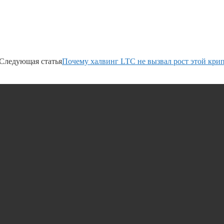
Следующая статья
Почему халвинг LTC не вызвал рост этой кри