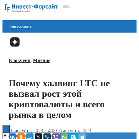
ENG
Инвестклимат
Финансы
Перейти в
Дзен
Инвестиции
Блокчейн
,
Мнение
Блокчейн
Стартапы
Почему халвинг LTC не
Технологии
вызвал рост этой
ESG
криптовалюты и всего
рынка в целом
Книги
16 августа, 2023, 14:00
16 августа, 2023