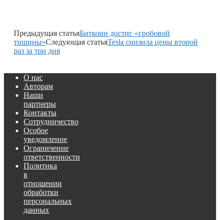
Предыдущая статья
Биткоин достиг «гробовой
тишины»
Следующая статья
Tesla снизила цены второй
раз за три дня
О нас
Авторам
Наши
партнеры
Контакты
Сотрудничество
Особое
уведомление
Ограничение
ответственности
Политика
в
отношении
обработки
персональных
данных