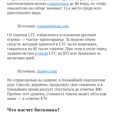
капитализация актива
сократилась
до $6 млрд, по этому
показателю он сейчас занимает 12-е место среди всех
криптовалют мира.
Источник:
coinmarketcap.com
От токенов LTC избавлялись в основном крупные
игроки — «киты» крипторынка. За неделю объем
средств, который хранился в LTC на их кошельках,
сократился на 60 тысяч токенов. При этом в июле перед
халвингом они
купили
LTC на $55 млн буквально за
несколько дней.
Источник:
fxstreet.com
Не отреагировав на халвинг, в ближайшей перспективе
курс Litecoin, вероятно, продолжит свое снижение и в
ближайшее время рискует опуститься до отметки $80.
Пробив этот уровень, стоимость токена может уйти еще
ниже — к отметке $70.
Что насчет биткоина?