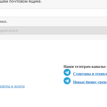
ашем почтовом ящике.
нных.
Перейти в
Перейти в
Д
Наши телеграм-каналы:
Стартапы и технол
Новые бизнес-трен
люты и золота