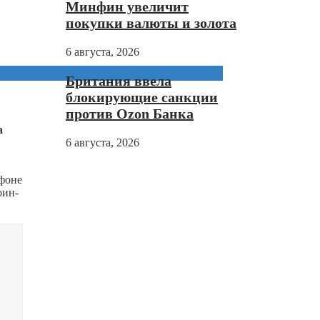
Минфин увеличит
покупки валюты и золота
6 августа, 2026
Британия ввела
блокирующие санкции
против Ozon Банка
а
6 августа, 2026
 фоне
оин-