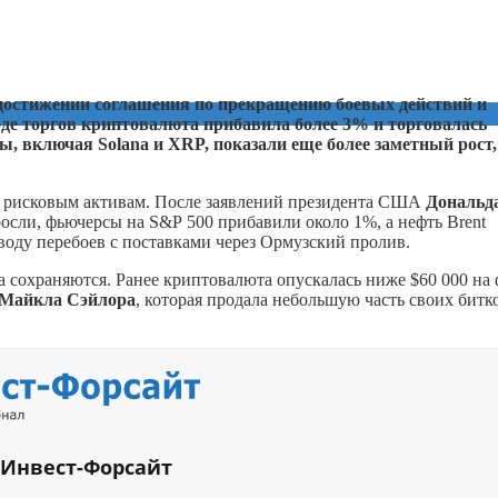
 достижении соглашения по прекращению боевых действий и
оде торгов криптовалюта прибавила более 3% и торговалась
ены, включая Solana и XRP, показали еще более заметный рост,
к рисковым активам. После заявлений президента США
Дональд
осли, фьючерсы на S&P 500 прибавили около 1%, а нефть Brent
воду перебоев с поставками через Ормузский пролив.
 сохраняются. Ранее криптовалюта опускалась ниже $60 000 на
Майкла Сэйлора
, которая продала небольшую часть своих битк
 Инвест-Форсайт