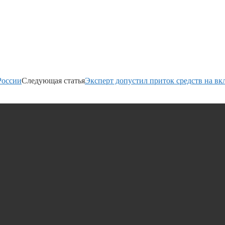
России
Следующая статья
Эксперт допустил приток средств на вк