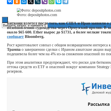
Книги
Фото: depositphotos.com
Биткоин взлетел после того, как США и Иран заявили о
возобновлению судоходства через Ормузский пролив. В х
около $65 600. Ether вырос до $1731, а более мелкие ток
сообщает
Bloomberg.
Рост криптовалют совпал с общим возвращением интереса 
Трампа
о завершении сделки с Ираном азиатские акции выр
подешевела более чем на 4% из-за снижения опасений по по
При этом аналитики предупреждают, что риски для биткоина
оттока средств из ETF и опасений вокруг компании Strategy
резервов.
Рассылка