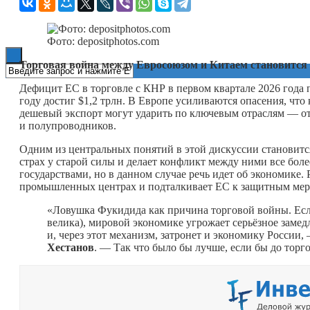
Книги
Фото: depositphotos.com
Торговая война между Евросоюзом и Китаем становится 
Дефицит ЕС в торговле с КНР в первом квартале 2026 года 
году достиг $1,2 трлн. В Европе усиливаются опасения, чт
дешевый экспорт могут ударить по ключевым отраслям — от
и полупроводников.
Одним из центральных понятий в этой дискуссии становитс
страх у старой силы и делает конфликт между ними все бо
государствами, но в данном случае речь идет об экономике
промышленных центрах и подталкивает ЕС к защитным мер
«Ловушка Фукидида как причина торговой войны. Если 
велика), мировой экономике угрожает серьёзное замед
и, через этот механизм, затронет и экономику Росси
Хестанов
. — Так что было бы лучше, если бы до торг