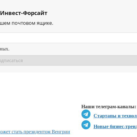
 Инвест-Форсайт
ашем почтовом ящике.
нных.
Перейти в
Перейти в
Д
Наши телеграм-каналы:
Стартапы и технол
Новые бизнес-трен
может стать президентом Венгрии