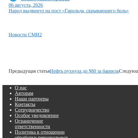
06 августа, 2026
Народ выдвинул на пост «Гарольда, скрывающего боль»
Новости СМИ2
Предыдущая статья
Нефть рухнула до $80 за баррель
Следующ
О нас
Авторам
Наши партнеры
Контакты
Сотрудничество
Особое уведомление
Ограничение
ответственности
Политика в отношении
обработки персональных