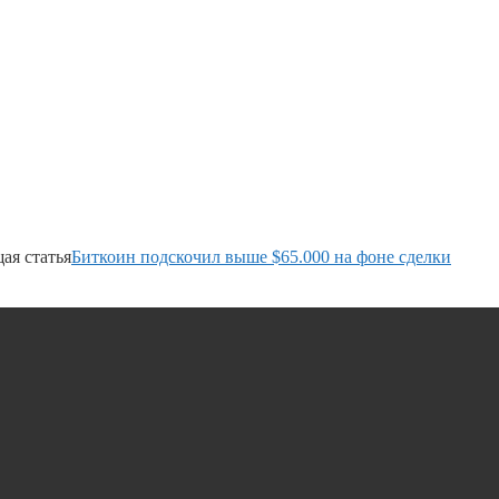
ая статья
Биткоин подскочил выше $65.000 на фоне сделки