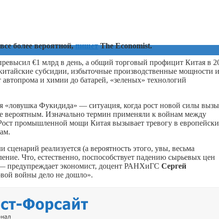
все более вероятной,
пишет
The Economist.
превысил €1 млрд в день, а общий торговый профицит Китая в 2
о китайские субсидии, избыточные производственные мощности 
 автопрома и химии до батарей, «зеленых» технологий
я «ловушка Фукидида» — ситуация, когда рост новой силы вызы
лее вероятным. Изначально термин применяли к войнам между
. Рост промышленной мощи Китая вызывает тревогу в европейск
ам.
сценарий реализуется (а вероятность этого, увы, весьма
ление. Что, естественно, поспособствует падению сырьевых цен
и, — предупреждает экономист, доцент РАНХиГС
Сергей
овой войны дело не дошло».