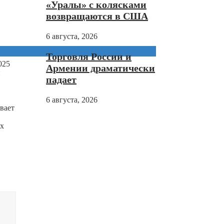
«Уралы» с колясками
возвращаются в США
6 августа, 2026
Торговля России и
025
Армении драматически
и
падает
6 августа, 2026
вает
их