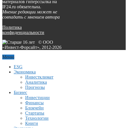
материалов гиперссылка на
IF24.ru обязательна.
Мнение редакции может не
совпадать с мнением автора
Политика
конфиденциальности
© ООО
«Инвест-Форсайт», 2012-
2026
Меню
ESG
Экономика
Инвестклимат
Аналитика
Прогнозы
Бизнес
Инвестиции
Финансы
Блокчейн
Стартапы
Технологии
Книги