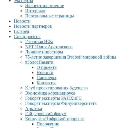
Эксперты
Экспертное мнение
Интервью
Персональные страницы
Новости
Новости партнеров
Галерея
Спецпроекты
Гостиная ИФа
NFT Юрия Аратовского
Лучшие инвесторы
75-летие завершения Второй мировоой войны
#ГолосПамяти
О проекте
Новости
Партнеры
Контакты
Клуб проектирования будущего
Экономика коронавируса
Говорят эксперты РАНХиГС
Говорят эксперты Финуниверситета
Арктика
Гайдаровский форум
Конкурс «Цифровой прорыв»
Положение