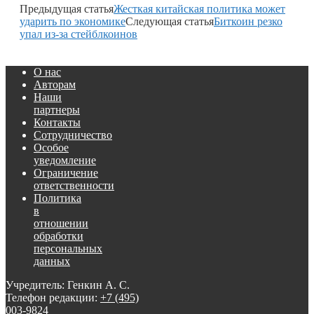
Предыдущая статья
Жесткая китайская политика может
ударить по экономике
Следующая статья
Биткоин резко
упал из-за стейблкоинов
О нас
Авторам
Наши
партнеры
Контакты
Сотрудничество
Особое
уведомление
Ограничение
ответственности
Политика
в
отношении
обработки
персональных
данных
Учредитель: Генкин А. С.
Телефон редакции:
+7 (495)
003-9824