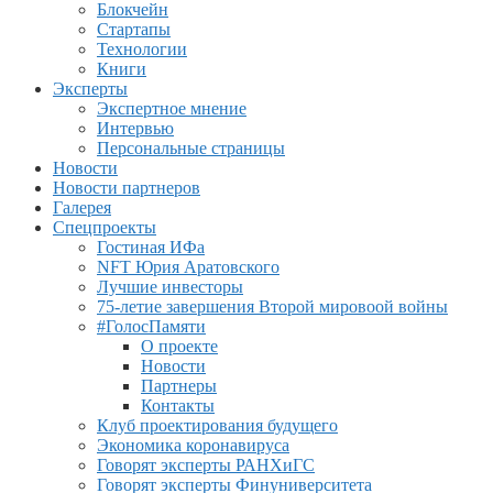
Блокчейн
Стартапы
Технологии
Книги
Эксперты
Экспертное мнение
Интервью
Персональные страницы
Новости
Новости партнеров
Галерея
Спецпроекты
Гостиная ИФа
NFT Юрия Аратовского
Лучшие инвесторы
75-летие завершения Второй мировоой войны
#ГолосПамяти
О проекте
Новости
Партнеры
Контакты
Клуб проектирования будущего
Экономика коронавируса
Говорят эксперты РАНХиГС
Говорят эксперты Финуниверситета