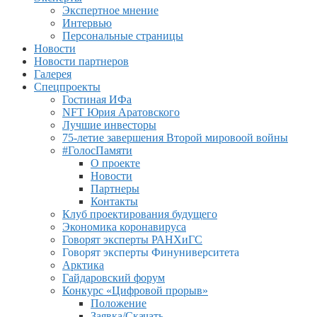
Экспертное мнение
Интервью
Персональные страницы
Новости
Новости партнеров
Галерея
Спецпроекты
Гостиная ИФа
NFT Юрия Аратовского
Лучшие инвесторы
75-летие завершения Второй мировоой войны
#ГолосПамяти
О проекте
Новости
Партнеры
Контакты
Клуб проектирования будущего
Экономика коронавируса
Говорят эксперты РАНХиГС
Говорят эксперты Финуниверситета
Арктика
Гайдаровский форум
Конкурс «Цифровой прорыв»
Положение
Заявка/Скачать