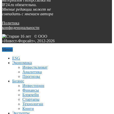
материалов гиперссылка на
IF24.ru обязательна.
Мнение редакции может не
совпадать с мнением автора
Политика
конфиденциальности
© ООО
«Инвест-Форсайт», 2012-
2026
Меню
ESG
Экономика
Инвестклимат
Аналитика
Прогнозы
Бизнес
Инвестиции
Финансы
Блокчейн
Стартапы
Технологии
Книги
Эксперты