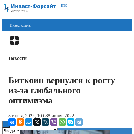
ENG
Инвестклимат
Финансы
Перейти в
Дзен
Инвестиции
Новости
Блокчейн
Стартапы
Биткоин вернулся к росту
Технологии
из-за глобального
ESG
оптимизма
Книги
8 июля, 2022, 10:08
8 июля, 2022