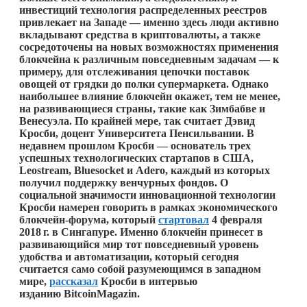
инвестиций технология распределенных реестров
привлекает на Западе — именно здесь люди активно
вкладывают средства в криптовалюты, а также
сосредоточены на новых возможностях применения
блокчейна к различным повседневным задачам — к
примеру, для отслеживания цепочки поставок
овощей от грядки до полки супермаркета. Однако
наибольшее влияние блокчейн окажет, тем не менее,
на развивающиеся страны, такие как Зимбабве и
Венесуэла. По крайней мере, так считает Дэвид
Кросби, доцент Университета Пенсильвании. В
недавнем прошлом Кросби — основатель трех
успешных технологических стартапов в США,
Leostream, Bluesocket и Adero, каждый из которых
получил поддержку венчурных фондов. О
социальной значимости инновационной технологии
Кросби намерен говорить в рамках экономического
блокчейн-форума, который
стартовал
4 февраля
2018 г.
в Сингапуре. Именно блокчейн принесет в
развивающийся мир тот повседневный уровень
удобства и автоматизации, который сегодня
считается само собой разумеющимся в западном
мире,
рассказал
Кросби в интервью
изданию
BitcoinMagazin.