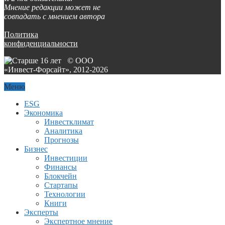
Мнение редакции может не
совпадать с мнением автора
Политика
конфиденциальности
© ООО
«Инвест-Форсайт», 2012-
2026
Меню
ESG
Экономика
Инвестклимат
Аналитика
Прогнозы
Бизнес
Инвестиции
Финансы
Блокчейн
Стартапы
Технологии
Книги
Эксперты
Экспертное мнение