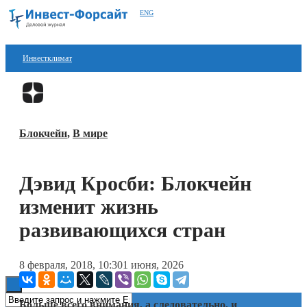
ENG
Инвестклимат
Финансы
Перейти в
Дзен
Инвестиции
Блокчейн
,
В мире
Блокчейн
Стартапы
Дэвид Кросби: Блокчейн
Технологии
изменит жизнь
ESG
развивающихся стран
Книги
8 февраля, 2018, 10:30
1 июня, 2026
Больше всего внимания, а следовательно, и