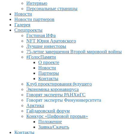
Интервью
Персональные страницы
Новости
Новости партнеров
Галерея
Спецпроекты
Гостиная ИФа
NFT Юрия Аратовского
Лучшие инвесторы
75-летие завершения Второй мировоой войны
#ГолосПамяти
О проекте
Новости
Партнеры
Контакты
Клуб проектирования будущего
Экономика коронавируса
Говорят эксперты РАНХиГС
Говорят эксперты Финуниверситета
Арктика
Гайдаровский форум
Конкурс «Цифровой прорыв»
Положение
Заявка/Скачать
Контакты