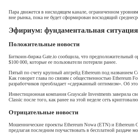
Пара движется в нисходящем канале, ограниченном уровнями
вне рынка, пока не будет сформирован восходящий среднес
Эфириум: фундаментальная ситуация
Положительные новости
Биткоин-биржа Gate.io сообщила, что предположительный ор
$100 000, которые ее пользователи потеряли ранее.
Пятый по счету крупный апгрейд Ethereum под названием Cons
Как говорит глава по связям с общественностью Ethereum Fo
разработчиков преобладает «сдержанный оптимизм». Об это
Инвестиционная компания Grayscale Investments заверила св
Classic после того, как ранее на этой неделе сеть криптова
Отрицательные новости
Мошеннические проекты Ethereum Nowa (ETN) и Ethereum Cl
предлагая последним поучаствовать в бесплатной раздаче мон