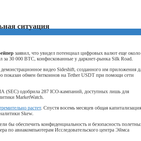
ьная ситуация
ейпер
заявил, что увидел потенциал цифровых валют еще около
дал за 30 000 BTC, конфискованные у даркнет-рынка Silk Road.
демонстрационное видео Sideshift, созданного им приложения д
о показан обмен биткоинов на Tether USDT при помощи сети
А (SEC) одобрила 287 ICO-кампаний, доступных лишь для
литики MarketWatch.
тремительно растет
. Спустя восемь месяцев общая капитализаци
аналитики Skew.
мели бы обеспечить конфиденциальность и безопасность полетны
нера по авиакомпьютерам Исследовательского центра Эймса