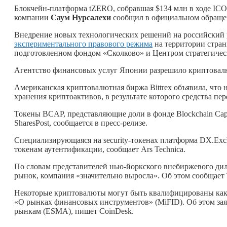
Блокчейн-платформа tZERO, собравшая $134 млн в ходе ICO,
компании
Саум Нурсалехи
сообщил в официальном обращен
Внедрение новых технологических решений на российский 
экспериментального правового режима
на территории стран
подготовленном фондом «Сколково» и Центром стратегичес
Агентство финансовых услуг Японии разрешило криптовалют
Американская криптовалютная биржа Bittrex объявила, что
хранения криптоактивов, в результате которого средства пе
Токены BCAP, представляющие доли в фонде Blockchain Capi
SharesPost, сообщается в пресс-релизе.
Специализирующаяся на security-токенах платформа DX.Exc
токенам аутентификации, сообщает Ars Technica.
По словам представителей нью-йоркского внебиржевого диле
рынок, компания «значительно выросла». Об этом сообщает 
Некоторые криптовалюты могут быть квалифицированы как
«O рынках финансовых инструментов» (MiFID). Об этом за
рынкам (ESMA), пишет CoinDesk.