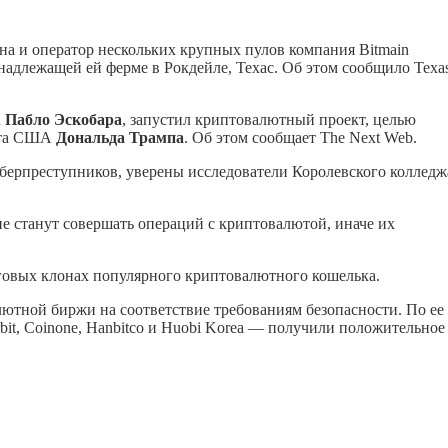
а и оператор нескольких крупных пулов компания Bitmain
надлежащей ей ферме в Рокдейле, Техас. Об этом сообщило Texa
а
Пабло Эскобара
, запустил криптовалютный проект, целью
ента США
Дональда Трампа
. Об этом сообщает The Next Web.
берпреступников, уверены исследователи Королевского колледж
е станут совершать операций с криптовалютой, иначе их
овых клонах популярного криптовалютного кошелька.
ютной биржи на соответствие требованиям безопасности. По ее
rbit, Coinone, Hanbitco и Huobi Korea — получили положительное