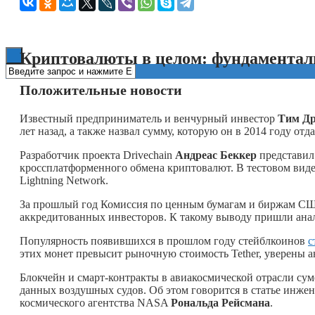
Книги
Криптовалюты в целом: фундаментал
Положительные новости
Известный предприниматель и венчурный инвестор
Тим Др
лет назад, а также назвал сумму, которую он в 2014 году от
Разработчик проекта Drivechain
Андреас Беккер
представил 
кроссплатформенного обмена криптовалют. В тестовом виде
Lightning Network.
За прошлый год Комиссия по ценным бумагам и биржам СШ
аккредитованных инвесторов. К такому выводу пришли ана
Популярность появившихся в прошлом году стейблкоинов
с
этих монет превысит рыночную стоимость Tether, уверены 
Блокчейн и смарт-контракты в авиакосмической отрасли су
данных воздушных судов. Об этом говорится в статье инже
космического агентства NASA
Рональда Рейсмана
.