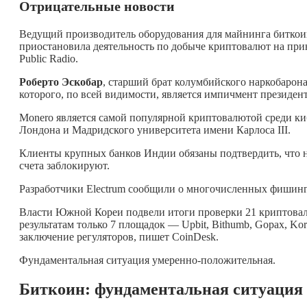
Отрицательные новости
Ведущий производитель оборудования для майнинга биткоин
приостановила деятельность по добыче криптовалют на при
Public Radio.
Роберто Эскобар
, старший брат колумбийского наркобарон
которого, по всей видимости, является импичмент презид
Monero является самой популярной криптовалютой среди ки
Лондона и Мадридского университета имени Карлоса III.
Клиенты крупных банков Индии обязаны подтвердить, что н
счета заблокируют.
Разработчики Electrum сообщили о многочисленных фишинг
Власти Южной Кореи подвели итоги проверки 21 криптовал
результатам только 7 площадок — Upbit, Bithumb, Gopax, Ko
заключение регуляторов, пишет CoinDesk.
Фундаментальная ситуация умеренно-положительная.
Биткоин: фундаментальная ситуация