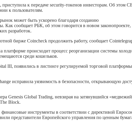
 приступила к передаче security-токенов инвесторам. Об этом 
ии к пользователям.
рынок может быть ускорено благодаря созданию
ы. Как сообщает РБК, об этом говорится в новом законопроекте,
ких разработок.
ной бирже Coincheck продолжить работу, сообщает Cointelegra
 на платформе происходит процесс реорганизации системы холод
ремещаются среди кошельков.
tal III, появились в листинге регулируемой торговой платформы
hange исправила уязвимость в безопасности, открывающую дост
ра Genesis Global Trading, невзирая на затянувшийся «медвежи
The Block.
 финансовые инструменты в соответствии с директивой Евросо
явили представители Европейского управления по ценным бумаг