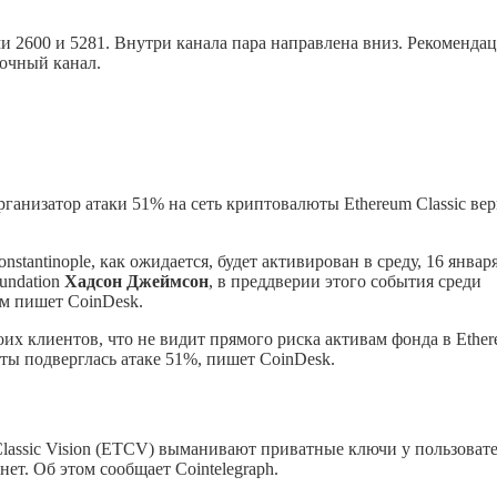
 2600 и 5281. Внутри канала пара направлена вниз. Рекомендац
рочный канал.
ганизатор атаки 51% на сеть криптовалюты Ethereum Classic ве
tantinople, как ожидается, будет активирован в среду, 16 января
undation
Хадсон Джеймсон
, в преддверии этого события среди
м пишет CoinDesk.
оих клиентов, что не видит прямого риска активам фонда в Ethe
люты подверглась атаке 51%, пишет CoinDesk.
assic Vision (ETCV) выманивают приватные ключи у пользовате
ет. Об этом сообщает Cointelegraph.