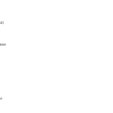
,41
 вне
не