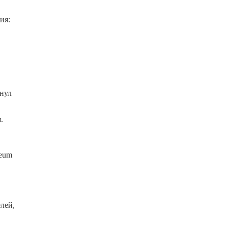
ия:
рнул
.
reum
лей,