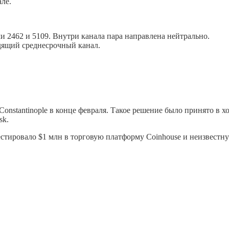
ле.
 2462 и 5109. Внутри канала пара направлена нейтрально.
одящий среднесрочный канал.
nstantinople в конце февраля. Такое решение было принято в х
sk.
естировало $1 млн в торговую платформу Coinhouse и неизвестн