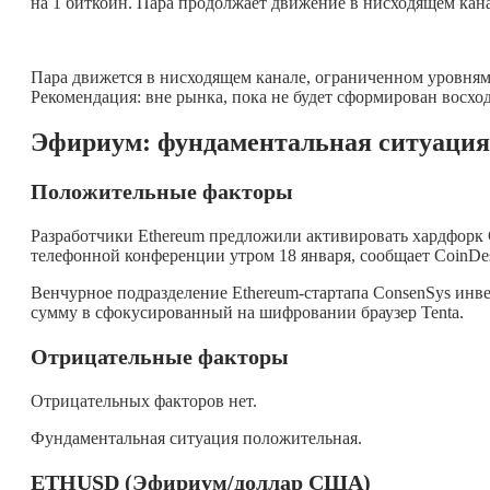
на 1 биткоин. Пара продолжает движение в нисходящем кана
Пара движется в нисходящем канале, ограниченном уровнями
Рекомендация: вне рынка, пока не будет сформирован восх
Эфириум: фундаментальная ситуация
Положительные факторы
Разработчики Ethereum предложили активировать хардфорк Co
телефонной конференции утром 18 января, сообщает CoinDe
Венчурное подразделение Ethereum-стартапа ConsenSys инв
сумму в сфокусированный на шифровании браузер Tenta.
Отрицательные факторы
Отрицательных факторов нет.
Фундаментальная ситуация положительная.
ETHUSD (Эфириум/доллар США)