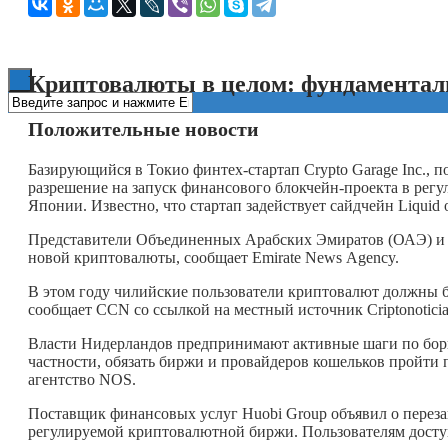
Книги
Криптовалюты в целом: фундаментал
Положительные новости
Базирующийся в Токио финтех-стартап Crypto Garage Inc., п
разрешение на запуск финансового блокчейн-проекта в рег
Японии. Известно, что стартап задействует сайдчейн Liquid
Представители Объединенных Арабских Эмиратов (ОАЭ) и С
новой криптовалюты, сообщает Emirate News Agency.
В этом году чилийские пользователи криптовалют должны б
сообщает CCN со ссылкой на местный источник Criptonoticia
Власти Нидерландов предпринимают активные шаги по борь
частности, обязать биржи и провайдеров кошельков пройти
агентство NOS.
Поставщик финансовых услуг Huobi Group объявил о перезап
регулируемой криптовалютной биржи. Пользователям досту