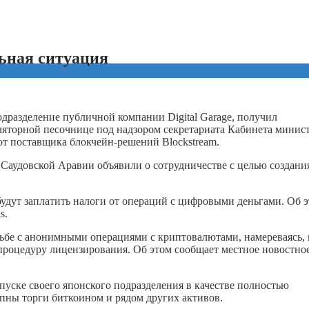
ьная ситуация
одразделение публичной компании Digital Garage, получил
уляторной песочнице под надзором секретариата Кабинета минис
 от поставщика блокчейн-решений Blockstream.
аудовской Аравии объявили о сотрудничестве с целью создани
удут заплатить налоги от операций с цифровыми деньгами. Об 
s.
бе с анонимными операциями с криптовалютами, намереваясь, 
 процедуру лицензирования. Об этом сообщает местное новостно
уске своего японского подразделения в качестве полностью
пны торги биткоином и рядом других активов.