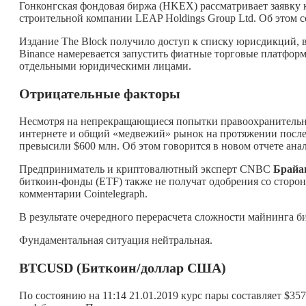
Гонконгская фондовая биржа (HKEX) рассматривает заявку
строительной компании LEAP Holdings Group Ltd. Об этом с
Издание The Block получило доступ к списку юрисдикций, 
Binance намеревается запустить фиатные торговые платформ
отдельными юридическими лицами.
Отрицательные факторы
Несмотря на непрекращающиеся попытки правоохранительных
интернете и общий «медвежий» рынок на протяжении послед
превысили $600 млн. Об этом говорится в новом отчете анал
Предприниматель и криптовалютный эксперт CNBC
Брайа
биткоин-фонды (ETF) также не получат одобрения со сторон
комментарии Cointelegraph.
В результате очередного перерасчета сложности майнинга би
Фундаментальная ситуация нейтральная.
BTCUSD (Биткоин/доллар США)
По состоянию на 11:14 21.01.2019 курс пары составляет $35