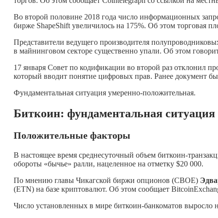
торгов. Об этом сообщает Cointelegraph со ссылкой на мест
Во второй половине 2018 года число информационных запр
бирже ShapeShift увеличилось на 175%. Об этом торговая п
Представители ведущего производителя полупроводниковых
в майнинговом секторе существенно упали. Об этом говорит
17 января Совет по кодификации во второй раз отклонил пр
который вводит понятие цифровых прав. Ранее документ был 
Фундаментальная ситуация умеренно-положительная.
Биткоин: фундаментальная ситуация
Положительные факторы
В настоящее время среднесуточный объем биткоин-транзакций
обороты «бычье» ралли, нацеленное на отметку $20 000.
По мнению главы Чикагской биржи опционов (CBOE)
Эдва
(ETN) на базе криптовалют. Об этом сообщает BitcoinExchan
Число установленных в мире биткоин-банкоматов выросло на