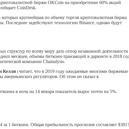
 криптовалютной биржи OKCoin на приобретение 60% акций
ообщает CoinDesk.
в которых крупнейшая по объему торгов криптовалютная биржа
ы. Последние задействуют технологию Binance, однако будут
 структур по всему миру дать отпор незаконной деятельности
них месяцев, объемы биткоин-транзакций в даркнете в 2018 го
итической компании Chainalysis.
н Келли
считает, что в 2019 году ожидаемые многими биржевые
ы американских регуляторов. Об этом он сказал в
ткоина в ночь на 14 января показатель вырос почти на 5%.
74 за 1 биткоин. Общая прибыльность прогнозов составляет $301