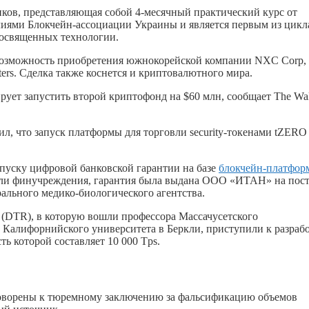
чиков, представляющая собой 4-месячный практический курс от
лиями Блокчейн-ассоциации Украины и является первым из цикл
посвященных технологии.
 возможность приобретения южнокорейской компании NXC Corp,
ers. Сделка также коснется и криптовалютного мира.
ует запустить второй криптофонд на $60 млн, сообщает The Wal
л, что запуск платформы для торговли security-токенами tZERO
пуску цифровой банковской гарантии на базе
блокчейн-платфор
ели финучреждения, гарантия была выдана ООО «ИТАН» на пос
ального медико-биологического агентства.
h (DTR), в которую вошли профессора Массачусетского
 Калифорнийского университета в Беркли, приступили к разраб
ь которой составляет 10 000 Tps.
оворены к тюремному заключению за фальсификацию объемов