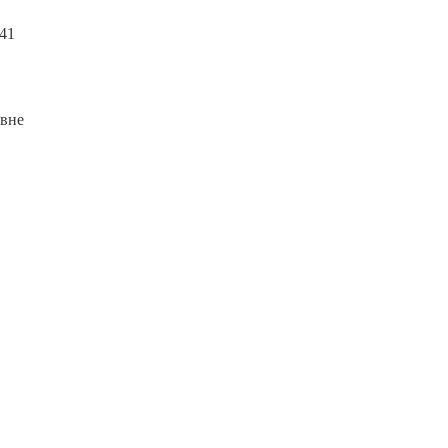
,41
 вне