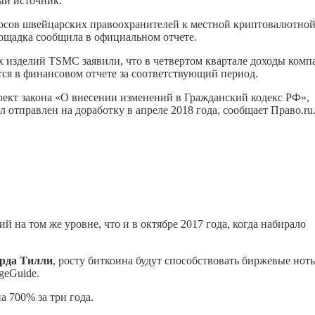
ный источник.
осов швейцарских правоохранителей к местной криптовалютно
лощадка сообщила в официальном отчете.
 изделий TSMC заявили, что в четвертом квартале доходы комп
ся в финансовом отчете за соответствующий период.
оект закона «О внесении изменений в Гражданский кодекс РФ»,
отправлен на доработку в апреле 2018 года, сообщает Право.ru
 на том же уровне, что и в октябре 2017 года, когда набирало
рда Тилли
, росту биткоина будут способствовать биржевые нот
geGuide.
 700% за три года.