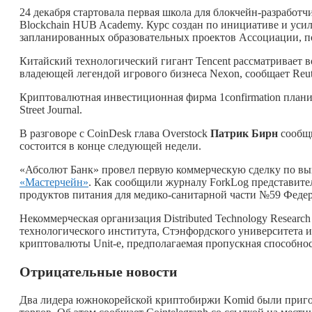
24 декабря стартовала первая школа для блокчейн-разработ
Blockchain HUB Academy. Курс создан по инициативе и уси
запланированных образовательных проектов Ассоциации, 
Китайский технологический гигант Tencent рассматривает
владеющей легендой игрового бизнеса Nexon, сообщает Reut
Криптовалютная инвестиционная фирма 1confirmation планир
Street Journal.
В разговоре с CoinDesk глава Overstock
Патрик Бирн
сообщи
состоится в конце следующей недели.
«Абсолют Банк» провел первую коммерческую сделку по вы
«Мастерчейн»
. Как сообщили журналу ForkLog представит
продуктов питания для медико-санитарной части №59 Федер
Некоммерческая организация Distributed Technology Researc
технологического института, Стэнфордского университета и
криптовалюты Unit‑e, предполагаемая пропускная способност
Отрицательные новости
Два лидера южнокорейской криптобиржи Komid были приг