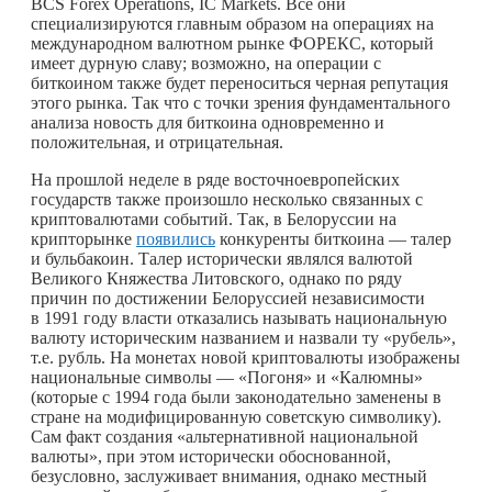
BCS Forex Operations, IC Markets. Все они
специализируются главным образом на операциях на
международном валютном рынке ФОРЕКС, который
имеет дурную славу; возможно, на операции с
биткоином также будет переноситься черная репутация
этого рынка. Так что с точки зрения фундаментального
анализа новость для биткоина одновременно и
положительная, и отрицательная.
На прошлой неделе в ряде восточноевропейских
государств также произошло несколько связанных с
криптовалютами событий. Так, в Белоруссии на
крипторынке
появились
конкуренты биткоина — талер
и бульбакоин. Талер исторически являлся валютой
Великого Княжества Литовского, однако по ряду
причин по достижении Белоруссией независимости
в 1991 году власти отказались называть национальную
валюту историческим названием и назвали ту «рубель»,
т.е. рубль. На монетах новой криптовалюты изображены
национальные символы — «Погоня» и «Калюмны»
(которые с 1994 года были законодательно заменены в
стране на модифицированную советскую символику).
Сам факт создания «альтернативной национальной
валюты», при этом исторически обоснованной,
безусловно, заслуживает внимания, однако местный