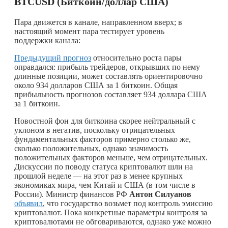
BTCUSD
(Биткоин/доллар США)
Пара движется в канале, направленном вверх; в
настоящий момент пара тестирует уровень
поддержки канала:
Предыдущий прогноз
относительно роста пары
оправдался: прибыль трейдеров, открывших по нему
длинные позиции, может составлять ориентировочно
около 934 долларов США за 1 биткоин. Общая
прибыльность прогнозов составляет 934 доллара США
за 1 биткоин.
Новостной фон для биткоина скорее нейтральный с
уклоном в негатив, поскольку отрицательных
фундаментальных факторов примерно столько же,
сколько положительных, однако значимость
положительных факторов меньше, чем отрицательных.
Дискуссии по поводу статуса криптовалют шли на
прошлой неделе — на этот раз в менее крупных
экономиках мира, чем Китай и США (в том числе в
России). Министр финансов РФ
Антон Силуанов
объявил
, что государство возьмет под контроль эмиссию
криптовалют. Пока конкретные параметры контроля за
криптовалютами не обговариваются, однако уже можно