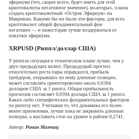
эфириума (что, скорее всего, будет иметь для этой
криптовалюты негативное значение), во-вторых, планы
создать криптовалютный «Остров Эфириум» на
Маврикии. Какими бы ни были эти факторы, для всех
криптовалют общий фундаментальный фон
негативен — и инвесторам лучше воздержаться от
покупки эфириума.
XRPUSD
(Риппл/доллар США)
У риппла ситуация в техническом плане лучше, чем у
двух предыдущих валют. Предыдущий прогноз
относительно роста пары оправдался, прибыль
трейдеров, открывших по нему длинные позиции,
может составлять ориентировочно около 0,0394
долларов США за 1 риппл. Общая прибыльность
прогнозов составляет 0,0394 доллара США за 1 риппл.
Каких-либо
специфических фундаментальных факторов
по рипплу нет. Учитывая то, что динамика его более-
менее приемлемая, лучше пока не закрывать длинные
позиции, а выставить стоп на уровне в районе 0,2741.
Автор:
Роман Мамчиц