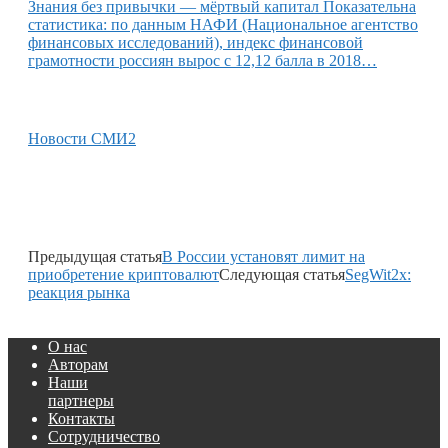
Знания без привычки — мёртвый капитал Показательна
статистика: по данным НАФИ (Национальное агентство
финансовых исследований), индекс финансовой
грамотности россиян вырос с 12,12 балла в 2018…
Новости СМИ2
Предыдущая статья
В России установят лимит на
приобретение криптовалют
Следующая статья
SegWit2x:
реакция рынка
О нас
Авторам
Наши
партнеры
Контакты
Сотрудничество