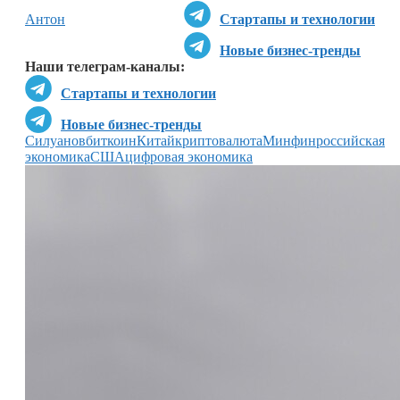
Антон
Стартапы и технологии
Новые бизнес-тренды
Наши телеграм-каналы:
Стартапы и технологии
Новые бизнес-тренды
Силуанов
биткоин
Китай
криптовалюта
Минфин
российская
экономика
США
цифровая экономика