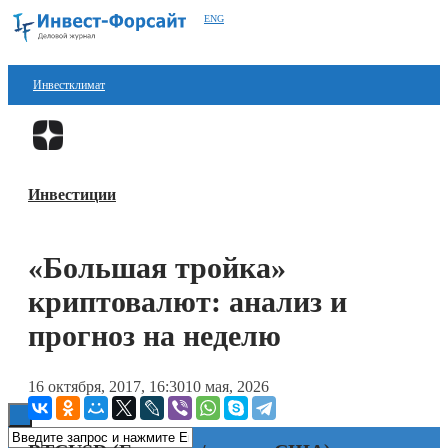
ENG
Инвестклимат
Финансы
Перейти в
Дзен
Инвестиции
Инвестиции
Блокчейн
Стартапы
«Большая тройка»
Технологии
криптовалют: анализ и
ESG
прогноз на неделю
Книги
16 октября, 2017, 16:30
10 мая, 2026