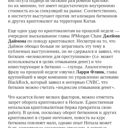
института подвергли биткоин разгромной критике:
по их мнению, тот имеет недостаточную внутреннюю
стоимость из-за спекуляций на рынке. Соответственно,
в институте выступают против легализации биткоинов
и других криптовалют на территории Китая.
Еще один удар по криптовалютам на прошлой неделе —
очередное высказывание главы JPMorgan Chase
Джейми
Даймона
по поводу криптовалют. Несмотря на то, что
Даймон обещал больше не затрагивать эту тему в
публичных выступлениях, он не сдержался и заявил, что
биткоин «великолепен для преступников» (т.е. может
использоваться в целях отмывания денег) и что
инвестирующие в биткоин — глупцы. Аналогичную
фразу на прошлой неделе озвучил
Ларри Флинк
, глава
крупнейшей в мире компании по управлению активами
BlackRock, который заявил в интервью CNBC, что
биткоин можно считать «индексом отмывания денег».
Что касается более мелких факторов, можно отметить
запрет оборота криптовалют в Непале. Единственная
непальская криптовалютная биржа прекратила свою
работу. В целом, поскольку оборот биткоинов и других
криптовалют в стране ничтожен, новость на курс
биткоина повлияет мало, однако опыт Непала может
быть заимствован соседними странами, в которых