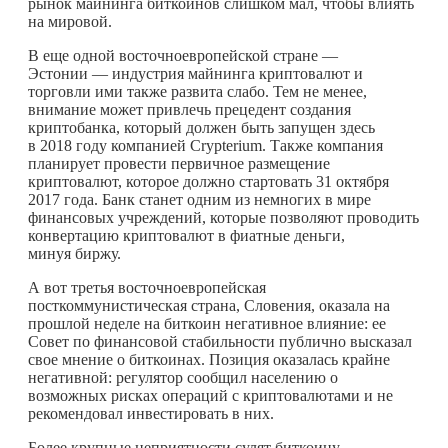
рынок майнинга биткоинов слишком мал, чтобы влиять
на мировой.
В еще одной восточноевропейской стране —
Эстонии — индустрия майнинга криптовалют и
торговли ими также развита слабо. Тем не менее,
внимание может привлечь прецедент создания
криптобанка, который должен быть запущен здесь
в 2018 году компанией Crypterium. Также компания
планирует провести первичное размещение
криптовалют, которое должно стартовать 31 октября
2017 года. Банк станет одним из немногих в мире
финансовых учреждений, которые позволяют проводить
конвертацию криптовалют в фиатные деньги,
минуя биржу.
А вот третья восточноевропейская
посткоммунистическая страна, Словения, оказала на
прошлой неделе на биткоин негативное влияние: ее
Совет по финансовой стабильности публично высказал
свое мнение о биткоинах. Позиция оказалась крайне
негативной: регулятор сообщил населению о
возможных рисках операций с криптовалютами и не
рекомендовал инвестировать в них.
Более крупные неприятности сулят биткоину