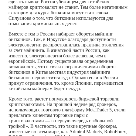
сделать вывод: Россия убежищем для китайских
майнеров криптовалют не станет. Тем более негативным
фактором для курса биткоина могут стать слова
Силуанова о том, что биткоины используются для
отмывания криминальных денег.
Вместе с тем в России набирает обороты майнинг
биткоинов. Так, в Иркутске благодаря доступности
электроэнергии распространилась практика отопления
за счет майнинга. В азиатской части России, как
известно, электроэнергия более дешевая, чем в
европейской. Потому существовала определенная
возможность, что в связи с ограничениями оборота
биткоинов в Китае местная индустрия майнинга
биткоинов переместится туда. Однако если в России
примут ограничения, то, кроме Японии, перемещаться
китайским майнерам будет некуда.
Кроме того, растет популярность биржевой торговли
криптовалютами. На прошлой неделе ряд брокеров,
использующих торговую платформу MetaTrader 5, стали
предлагать клиентам торговые пары с
криптовалютами — в первую очередь с «большой
тройкой». В частности, это такие крупные брокеры,
известные во всем мире, как Admiral Markets, RoboForex,