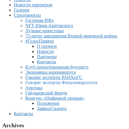
Новости партнеров
Галерея
Спецпроекты
Гостиная ИФа
NFT Юрия Аратовского
Лучшие инвесторы
75-летие завершения Второй мировоой войны
#ГолосПамяти
О проекте
Новости
Партнеры
Контакты
Клуб проектирования будущего
Экономика коронавируса
Говорят эксперты РАНХиГС
Говорят эксперты Финуниверситета
Арктика
Гайдаровский форум
Конкурс «Цифровой прорыв»
Положение
Заявка/Скачать
Контакты
Archives