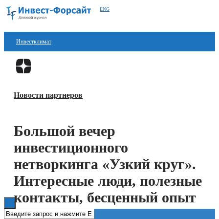
ENG
Инвестклимат
Финансы
Перейти в
Дзен
Инвестиции
Новости партнеров
Блокчейн
Стартапы
Большой вечер
Технологии
инвестиционного
ESG
нетворкинга «Узкий круг».
Интересные люди, полезные
Книги
контакты, бесценный опыт