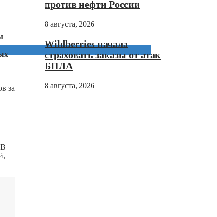
против нефти России
8 августа, 2026
м
Wildberries начала
страховать заказы от атак
ных
БПЛА
8 августа, 2026
в за
 В
й,