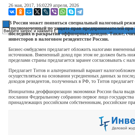
26 мая, 2017, 16:02
29 апреля, 2026
Книги
В России может появиться специальный налоговый режи
уполномоченный по защите прав предпринимателей при 
последних в раскрытии оффшорных доходов. Также, счи
инвесторов в налоговом резидентстве России.
Бизнес-омбудсмен предлагает обложить налогами вмененны
источников. Вмененный доход при этом не должен быть ниж
пределами страны предлагается заранее согласовывать с на
Предлагает Титов и альтернативный вариант налогообложени
осуществляться на основании усредненных данных за последн
доходов резидентов, полученных в РФ, то Титов предлагает
Инициатива деоффшоризации экономики России была выдви
послании Федеральному собранию первое лицо государств
принадлежащих российским собственникам, российские пра