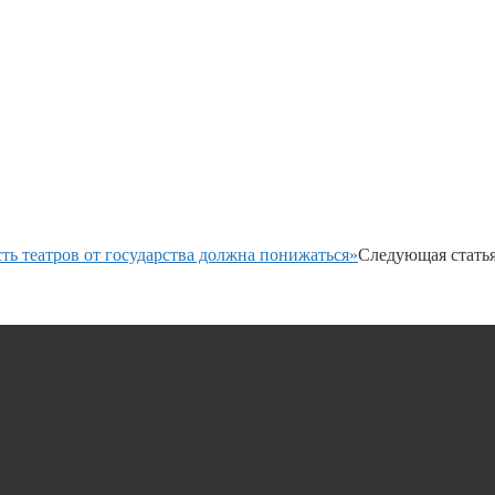
ть театров от государства должна понижаться»
Следующая стать