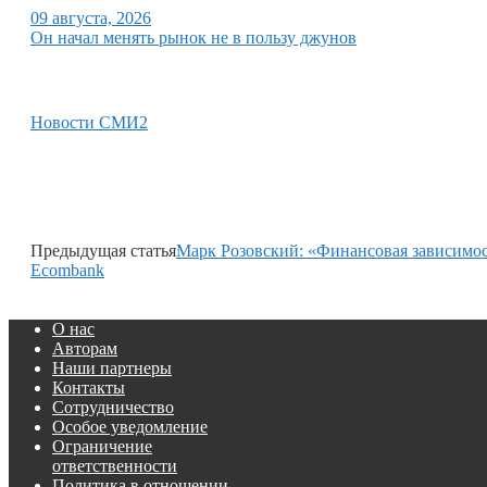
09 августа, 2026
Он начал менять рынок не в пользу джунов
Новости СМИ2
Предыдущая статья
Марк Розовский: «Финансовая зависимос
Ecombank
О нас
Авторам
Наши партнеры
Контакты
Сотрудничество
Особое уведомление
Ограничение
ответственности
Политика в отношении