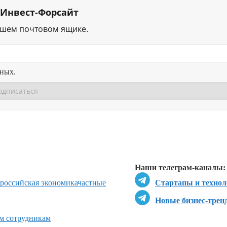
 Инвест-Форсайт
ашем почтовом ящике.
нных.
Перейти в
Перейти в
Д
Наши телеграм-каналы:
российская экономика
частные
Стартапы и технол
Новые бизнес-трен
ым сотрудникам