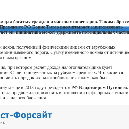
м для богатых граждан и частных инвесторов. Таким образо
Президенте РФ Борис Титов рассчитывает заинтересовать
тает он, инициатива может удерживать потенциальных част
й доход, полученный физическими лицами от зарубежных
е минимального порога. Сумму вмененного дохода от источнико
логовым органом.
я, при котором расчет дохода налогоплательщика будет
ие 3-5 лет о полученных за рубежом средствах. Что касается
 оставить порядок их налогообложения таким, как был.
нута еще в 2013 году президентом РФ
Владимиром Путиным
.
а тогда предложило применять в отношении оффшорных компани
вила налогообложения.