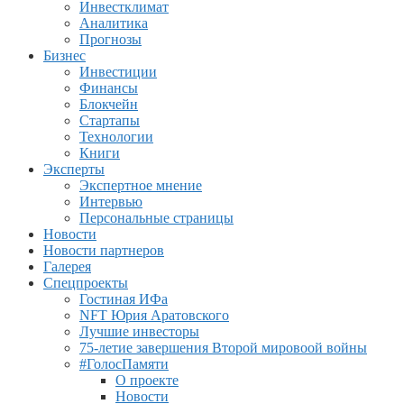
Инвестклимат
Аналитика
Прогнозы
Бизнес
Инвестиции
Финансы
Блокчейн
Стартапы
Технологии
Книги
Эксперты
Экспертное мнение
Интервью
Персональные страницы
Новости
Новости партнеров
Галерея
Спецпроекты
Гостиная ИФа
NFT Юрия Аратовского
Лучшие инвесторы
75-летие завершения Второй мировоой войны
#ГолосПамяти
О проекте
Новости