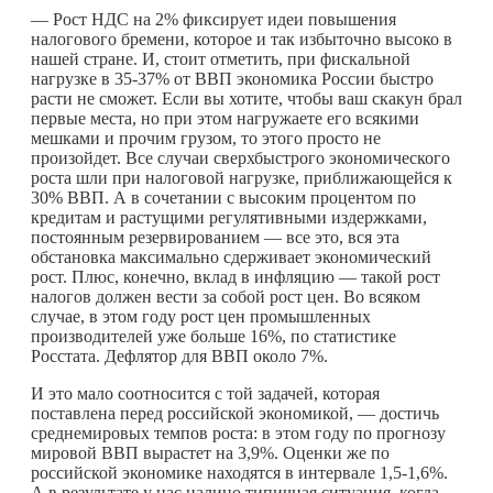
— Рост НДС на 2% фиксирует идеи повышения
налогового бремени, которое и так избыточно высоко в
нашей стране. И, стоит отметить, при фискальной
нагрузке в 35-37% от ВВП экономика России быстро
расти не сможет. Если вы хотите, чтобы ваш скакун брал
первые места, но при этом нагружаете его всякими
мешками и прочим грузом, то этого просто не
произойдет. Все случаи сверхбыстрого экономического
роста шли при налоговой нагрузке, приближающейся к
30% ВВП. А в сочетании с высоким процентом по
кредитам и растущими регулятивными издержками,
постоянным резервированием — все это, вся эта
обстановка максимально сдерживает экономический
рост. Плюс, конечно, вклад в инфляцию — такой рост
налогов должен вести за собой рост цен. Во всяком
случае, в этом году рост цен промышленных
производителей уже больше 16%, по статистике
Росстата. Дефлятор для ВВП около 7%.
И это мало соотносится с той задачей, которая
поставлена перед российской экономикой, — достичь
среднемировых темпов роста: в этом году по прогнозу
мировой ВВП вырастет на 3,9%. Оценки же по
российской экономике находятся в интервале 1,5-1,6%.
А в результате у нас налицо типичная ситуация, когда