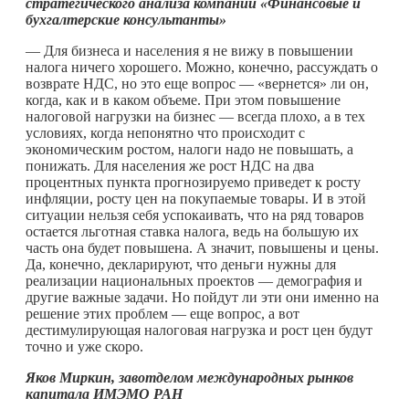
стратегического анализа компании «Финансовые и
бухгалтерские консультанты»
— Для бизнеса и населения я не вижу в повышении
налога ничего хорошего. Можно, конечно, рассуждать о
возврате НДС, но это еще вопрос — «вернется» ли он,
когда, как и в каком объеме. При этом повышение
налоговой нагрузки на бизнес — всегда плохо, а в тех
условиях, когда непонятно что происходит с
экономическим ростом, налоги надо не повышать, а
понижать. Для населения же рост НДС на два
процентных пункта прогнозируемо приведет к росту
инфляции, росту цен на покупаемые товары. И в этой
ситуации нельзя себя успокаивать, что на ряд товаров
остается льготная ставка налога, ведь на большую их
часть она будет повышена. А значит, повышены и цены.
Да, конечно, декларируют, что деньги нужны для
реализации национальных проектов — демография и
другие важные задачи. Но пойдут ли эти они именно на
решение этих проблем — еще вопрос, а вот
дестимулирующая налоговая нагрузка и рост цен будут
точно и уже скоро.
Яков Миркин, завотделом международных рынков
капитала ИМЭМО РАН