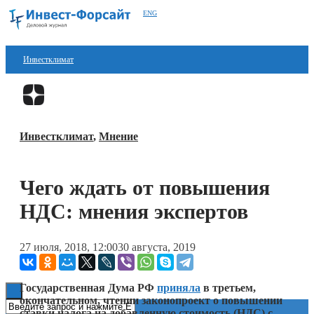
ENG
Инвестклимат
Финансы
Перейти в
Дзен
Инвестиции
Инвестклимат
,
Мнение
Блокчейн
Стартапы
Чего ждать от повышения
Технологии
НДС: мнения экспертов
ESG
27 июля, 2018, 12:00
30 августа, 2019
Книги
Государственная Дума РФ
приняла
в третьем,
окончательном, чтении законопроект о повышении
ставки налога на добавленную стоимость (НДС) с