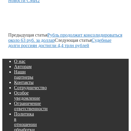
Новости СМИ2
Предыдущая статья
Рубль продолжит консолидироваться
около 63 руб. за доллар
Следующая статья
Судебные
долги россиян достигли 4,4 трлн рублей
О нас
Авторам
Наши
партнеры
Контакты
Сотрудничество
Особое
уведомление
Ограничение
ответственности
Политика
в
отношении
обработки