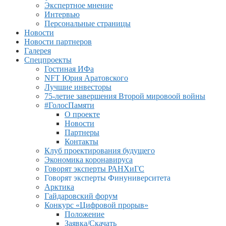
Экспертное мнение
Интервью
Персональные страницы
Новости
Новости партнеров
Галерея
Спецпроекты
Гостиная ИФа
NFT Юрия Аратовского
Лучшие инвесторы
75-летие завершения Второй мировоой войны
#ГолосПамяти
О проекте
Новости
Партнеры
Контакты
Клуб проектирования будущего
Экономика коронавируса
Говорят эксперты РАНХиГС
Говорят эксперты Финуниверситета
Арктика
Гайдаровский форум
Конкурс «Цифровой прорыв»
Положение
Заявка/Скачать