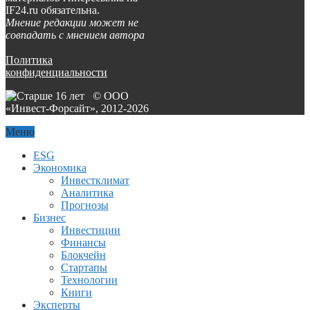
IF24.ru обязательна.
Мнение редакции может не
совпадать с мнением автора
Политика
конфиденциальности
© ООО
«Инвест-Форсайт», 2012-
2026
Меню
ESG
Экономика
Инвестклимат
Аналитика
Прогнозы
Бизнес
Инвестиции
Финансы
Блокчейн
Стартапы
Технологии
Книги
Эксперты