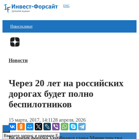
ENG
Инвестклимат
Финансы
Перейти в
Дзен
Инвестиции
Новости
Блокчейн
Стартапы
Через 20 лет на российских
Технологии
дорогах будет полно
ESG
беспилотников
Книги
15 марта, 2017, 14:11
28 апреля, 2026
Во время форума Vestifinance глава Министерства