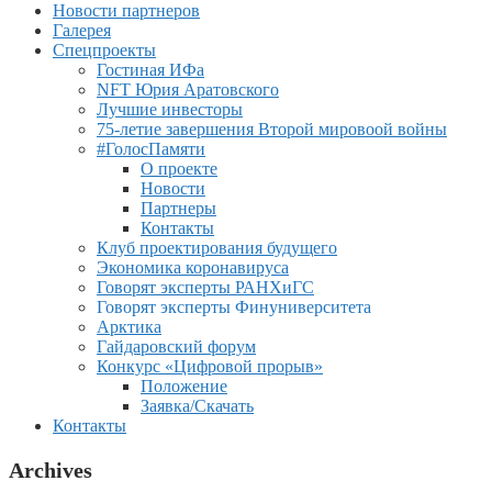
Новости партнеров
Галерея
Спецпроекты
Гостиная ИФа
NFT Юрия Аратовского
Лучшие инвесторы
75-летие завершения Второй мировоой войны
#ГолосПамяти
О проекте
Новости
Партнеры
Контакты
Клуб проектирования будущего
Экономика коронавируса
Говорят эксперты РАНХиГС
Говорят эксперты Финуниверситета
Арктика
Гайдаровский форум
Конкурс «Цифровой прорыв»
Положение
Заявка/Скачать
Контакты
Archives