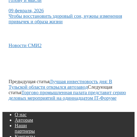
голову и мысли
09 февраля, 2026
Чтобы восстановить здоровый сон, нужны изменения
привычек и образа жизни
Новости СМИ2
Предыдущая статья
Лучшая инвестновость дня: В
Тульской области открылся автозавод
Следующая
статья
Торгово промышленная палата представит серию
деловых мероприятий на одиннадцатом IT-Форуме
О нас
Авторам
Наши
партнеры
Контакты