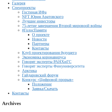
Галерея
Спецпроекты
Гостиная ИФа
NFT Юрия Аратовского
Лучшие инвесторы
75-летие завершения Второй мировоой войны
#ГолосПамяти
О проекте
Новости
Партнеры
Контакты
Клуб проектирования будущего
Экономика коронавируса
Говорят эксперты РАНХиГС
Говорят эксперты Финуниверситета
Арктика
Гайдаровский форум
Конкурс «Цифровой прорыв»
Положение
Заявка/Скачать
Контакты
Archives