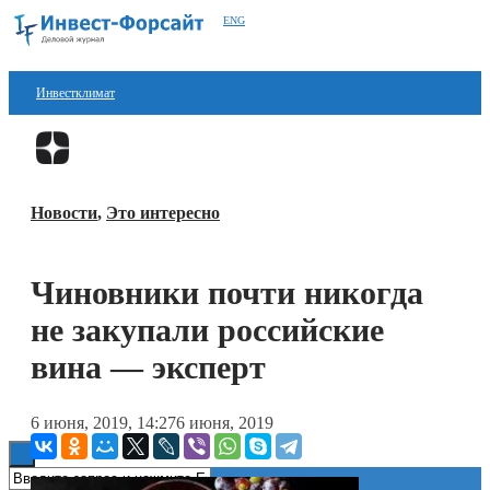
ENG
Инвестклимат
Финансы
Перейти в
Дзен
Инвестиции
Новости
,
Это интересно
Блокчейн
Стартапы
Чиновники почти никогда
Технологии
не закупали российские
ESG
вина — эксперт
Книги
6 июня, 2019, 14:27
6 июня, 2019