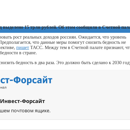
год выделено 15 трлн рублей. Об этом сообщили в Счетной пал
вать рост реальных доходов россиян. Ожидается, что уровень
 Предполагается, что данные меры помогут снизить бедность не
пективе,
пишет
ТАСС. Между тем в Счетной палате признают, чт
едности в стране.
низить бедность в два раза. Это должно быть сделано к 2030 год
 Инвест-Форсайт
ашем почтовом ящике.