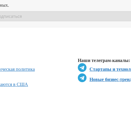
нных.
Перейти в
Перейти в
Д
Наши телеграм-каналы:
ическая политика
Стартапы и технол
Новые бизнес-трен
ащаются в США