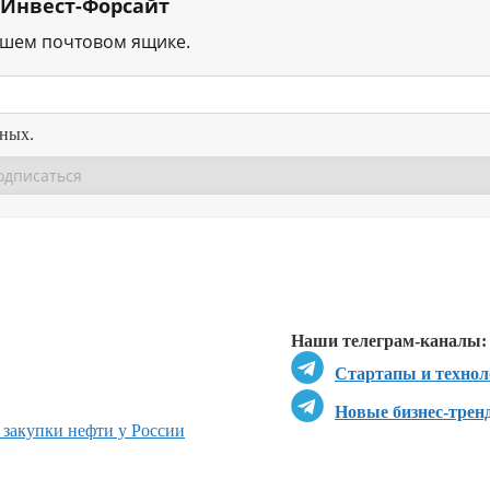
 Инвест-Форсайт
ашем почтовом ящике.
нных.
Перейти в
Перейти в
Д
Наши телеграм-каналы:
Стартапы и технол
Новые бизнес-трен
 закупки нефти у России