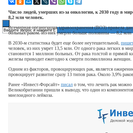
Книги
Число людей, умерших из-за онкологии, к 2030 году в мир
8,2 млн человек.
Всемирная организация здравоохранения (ВОЗ) привела данн
больных раком. Из них умерло больше половины — 8,2 млн 
В 2030‑м статистика будет еще более неутешительной,
пише
человек, из них умрет 13,5 млн. От одного рака легких в м
становится 1 миллион больных. От рака толстой и прямой 
железы приводит ежегодно к смерти полмиллиона женщин.
Одним из факторов, провоцирующих рак, является ожирен
провоцирует развитие сразу 13 типов рака. Около 3,9% рако
Ранее «Инвест-Форсайт»
писал
о том, что лечить рак можно
Великобритании пришли к выводу, что один из компонентов
миелоидного лейкоза.