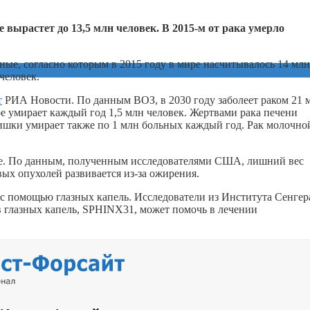
е вырастет до 13,5 млн человек. В 2015‑м от рака умерло
ые, согласно которым в 2015 году в мире насчитывалось 14 млн
человек.
т
РИА Новости. По данным ВОЗ, в 2030 году заболеет раком 21 
ире умирает каждый год 1,5 млн человек. Жертвами рака печени
кишки умирает также по 1 млн больных каждый год. Рак молочно
ие. По данным, полученным исследователями США, лишний вес
вых опухолей развивается из-за ожирения.
 с помощью глазных капель. Исследователи из Института Сенгер
 глазных капель, SPHINX31, может помочь в лечении