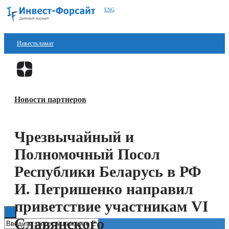
ENG
Инвестклимат
Финансы
Перейти в
Дзен
Инвестиции
Новости партнеров
Блокчейн
Стартапы
Чрезвычайный и
Технологии
Полномочный Посол
ESG
Республики Беларусь в РФ
И. Петришенко направил
Книги
приветствие участникам VI
Славянского