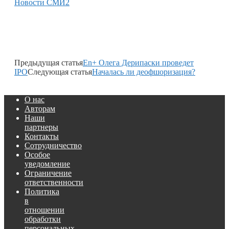
Новости СМИ2
Предыдущая статья
En+ Олега Дерипаски проведет
IPO
Следующая статья
Началась ли деофшоризация?
О нас
Авторам
Наши
партнеры
Контакты
Сотрудничество
Особое
уведомление
Ограничение
ответственности
Политика
в
отношении
обработки
персональных