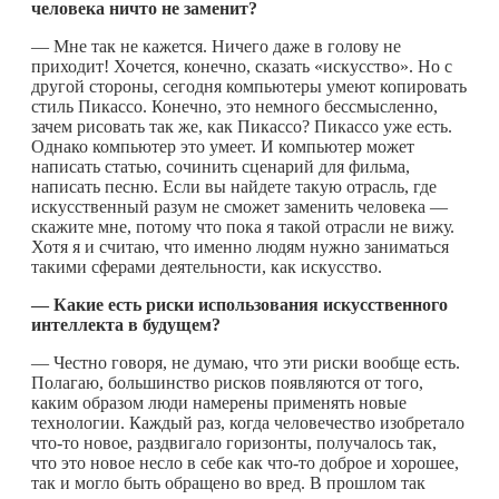
человека ничто не заменит?
— Мне так не кажется. Ничего даже в голову не
приходит! Хочется, конечно, сказать «искусство». Но с
другой стороны, сегодня компьютеры умеют копировать
стиль Пикассо. Конечно, это немного бессмысленно,
зачем рисовать так же, как Пикассо? Пикассо уже есть.
Однако компьютер это умеет. И компьютер может
написать статью, сочинить сценарий для фильма,
написать песню. Если вы найдете такую отрасль, где
искусственный разум не сможет заменить человека —
скажите мне, потому что пока я такой отрасли не вижу.
Хотя я и считаю, что именно людям нужно заниматься
такими сферами деятельности, как искусство.
—
Какие есть риски использования искусственного
интеллекта в будущем?
— Честно говоря, не думаю, что эти риски вообще есть.
Полагаю, большинство рисков появляются от того,
каким образом люди намерены применять новые
технологии. Каждый раз, когда человечество изобретало
что-то
новое, раздвигало горизонты, получалось так,
что это новое несло в себе как
что-то
доброе и хорошее,
так и могло быть обращено во вред. В прошлом так