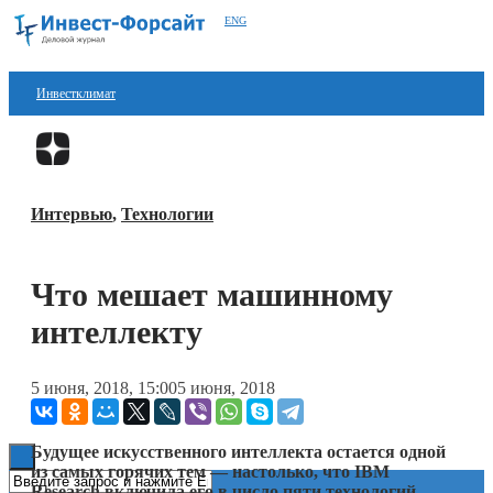
ENG
Инвестклимат
Финансы
Перейти в
Дзен
Инвестиции
Интервью
,
Технологии
Блокчейн
Стартапы
Что мешает машинному
Технологии
интеллекту
ESG
5 июня, 2018, 15:00
5 июня, 2018
Книги
Будущее искусственного интеллекта остается одной
из самых горячих тем — настолько, что IBM
Research включила его в число пяти технологий,