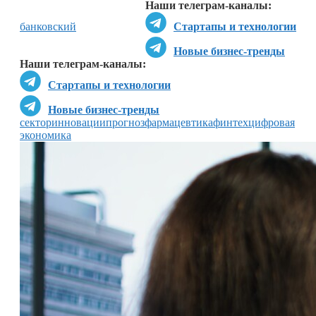
Наши телеграм-каналы:
банковский
Стартапы и технологии
Новые бизнес-тренды
Наши телеграм-каналы:
Стартапы и технологии
Новые бизнес-тренды
сектор
инновации
прогноз
фармацевтика
финтех
цифровая
экономика