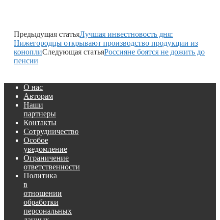
Предыдущая статья
Лучшая инвестновость дня:
Нижегородцы открывают производство продукции из
конопли
Следующая статья
Россияне боятся не дожить до
пенсии
О нас
Авторам
Наши
партнеры
Контакты
Сотрудничество
Особое
уведомление
Ограничение
ответственности
Политика
в
отношении
обработки
персональных
данных