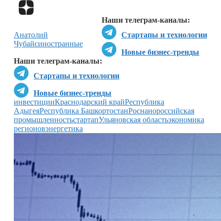
Перейти в
Дзен
Наши телеграм-каналы:
Анатолий
Стартапы и технологии
Чубайс
иностранные
Новые бизнес-тренды
Наши телеграм-каналы:
Стартапы и технологии
Новые бизнес-тренды
инвестиции
Краснодарский край
Республика
Адыгея
Республика Башкортостан
Роснано
российская
промышленность
стартап
Ульяновская область
экономика
регионов
энергетика