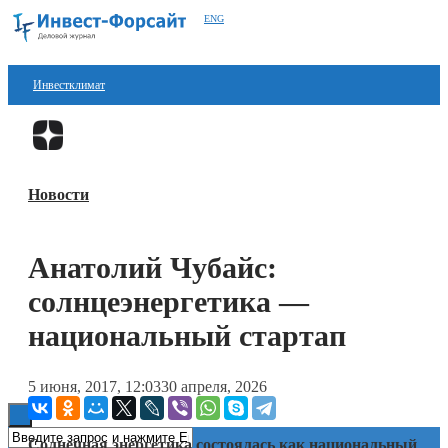
ENG
Инвестклимат
Финансы
Перейти в
Дзен
Инвестиции
Новости
Блокчейн
Стартапы
Анатолий Чубайс:
Технологии
солнцеэнергетика —
ESG
национальный стартап
Книги
5 июня, 2017, 12:03
30 апреля, 2026
Солнечная энергетика состоялась как национальный