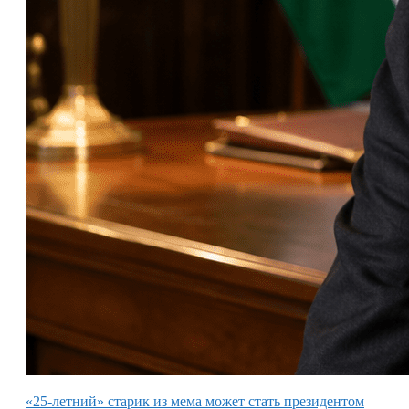
«25-летний» старик из мема может стать президентом