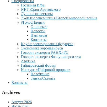
Спецпроекты
Гостиная ИФа
NFT Юрия Аратовского
Лучшие инвесторы
75-летие завершения Второй мировоой войны
#ГолосПамяти
О проекте
Новости
Партнеры
Контакты
Клуб проектирования будущего
Экономика коронавируса
Говорят эксперты РАНХиГС
Говорят эксперты Финуниверситета
Арктика
Гайдаровский форум
Конкурс «Цифровой прорыв»
Положение
Заявка/Скачать
Контакты
Archives
Август 2026
Июль 2026