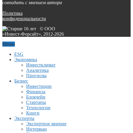
совпадать с мнением автора
Политика
конфиденциальности
© ООО
«Инвест-Форсайт», 2012-
2026
Меню
ESG
Экономика
Инвестклимат
Аналитика
Прогнозы
Бизнес
Инвестиции
Финансы
Блокчейн
Стартапы
Технологии
Книги
Эксперты
Экспертное мнение
Интервью