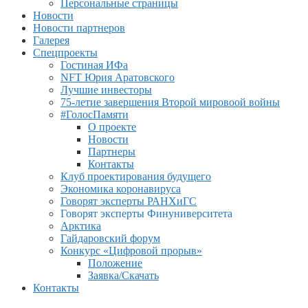
Персональные страницы
Новости
Новости партнеров
Галерея
Спецпроекты
Гостиная ИФа
NFT Юрия Аратовского
Лучшие инвесторы
75-летие завершения Второй мировоой войны
#ГолосПамяти
О проекте
Новости
Партнеры
Контакты
Клуб проектирования будущего
Экономика коронавируса
Говорят эксперты РАНХиГС
Говорят эксперты Финуниверситета
Арктика
Гайдаровский форум
Конкурс «Цифровой прорыв»
Положение
Заявка/Скачать
Контакты