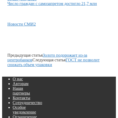
Число граждан с самозапретом достигло 21,7 млн
Новости СМИ2
Предыдущая статья
Золото подорожает из-за
центробанков
Следующая статья
ГОСТ не позволит
снижать объем упаковки
О нас
Авторам
Наши
партнеры
Контакты
Сотрудничество
Особое
уведомление
Ограничение