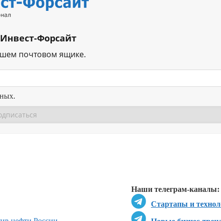
 Инвест-Форсайт
ашем почтовом ящике.
нных.
Перейти в
Перейти в
Д
Наши телеграм-каналы:
Стартапы и технол
ив нефти России