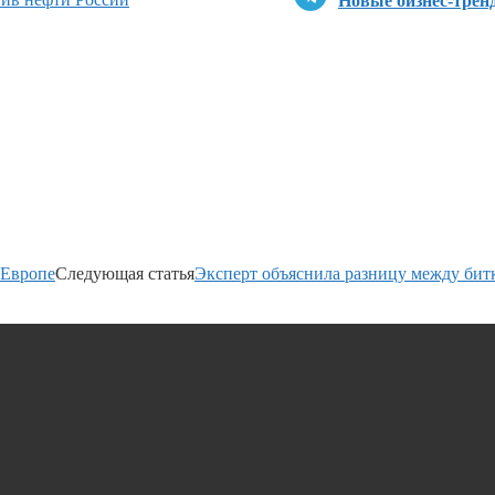
Новые бизнес-трен
 Европе
Следующая статья
Эксперт объяснила разницу между би