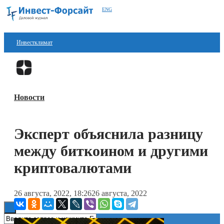
ENG
Инвестклимат
Финансы
Перейти в
Дзен
Инвестиции
Новости
Блокчейн
Стартапы
Эксперт объяснила разницу
Технологии
между биткоином и другими
ESG
криптовалютами
Книги
26 августа, 2022, 18:26
26 августа, 2022