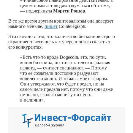
«Финансовое планирование действительно в
целом помогает людям задуматься об этом»,
— подчеркнула
Морген
Рошар
.
В то же время другим криптовалютам она доверяет
намного меньше,
пишет
Cointelegraph.
Это связано с тем, что количество биткоинов строго
ограничено, чего нельзя с уверенностью сказать о
его конкурентах.
«Есть
что-то
вроде Dogecoin, это, по сути,
копия биткоина, но это фактически фиатная
валюта, — считает специалист. — Потому
что ее создатели постоянно раздувают
количество монет. И то же самое с эфиром.
Они утверждают, что будет предел, но на
самом деле предела нет, потому что они даже
не знают, сколько монет у них есть
в наличии».