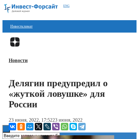
ENG
Инвестклимат
Финансы
Перейти в
Дзен
Инвестиции
Новости
Блокчейн
Стартапы
Делягин предупредил о
Технологии
«жуткой ловушке» для
ESG
России
Книги
23 июня, 2022, 17:52
23 июня, 2022