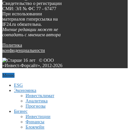
Свидетельство о регистрации
СМИ: ЭЛ № ФС 77 - 67477
При использовании
материалов гиперссылка на
IF24.ru обязательна.
Мнение редакции может не
совпадать с мнением автора
Политика
конфиденциальности
© ООО
«Инвест-Форсайт», 2012-
2026
Меню
ESG
Экономика
Инвестклимат
Аналитика
Прогнозы
Бизнес
Инвестиции
Финансы
Блокчейн