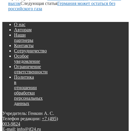
высок
Следующая статья
Германия может остаться без
российского газа
О нас
Авторам
Наши
партнеры
Контакты
Сотрудничество
Особое
уведомление
Ограничение
ответственности
Политика
в
отношении
обработки
персональных
данных
Учредитель: Генкин А. С.
Телефон редакции:
+7 (495)
003-9824
E-mail: info@if24.ru