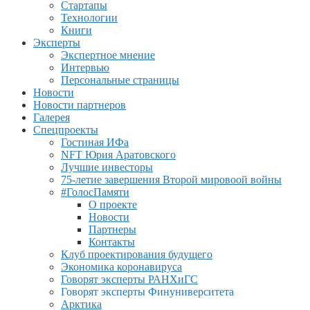
Стартапы
Технологии
Книги
Эксперты
Экспертное мнение
Интервью
Персональные страницы
Новости
Новости партнеров
Галерея
Спецпроекты
Гостиная ИФа
NFT Юрия Аратовского
Лучшие инвесторы
75-летие завершения Второй мировоой войны
#ГолосПамяти
О проекте
Новости
Партнеры
Контакты
Клуб проектирования будущего
Экономика коронавируса
Говорят эксперты РАНХиГС
Говорят эксперты Финуниверситета
Арктика