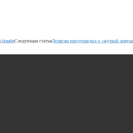
й бомбе
Следующая статья
Делягин предупредил о «жуткой ловуш