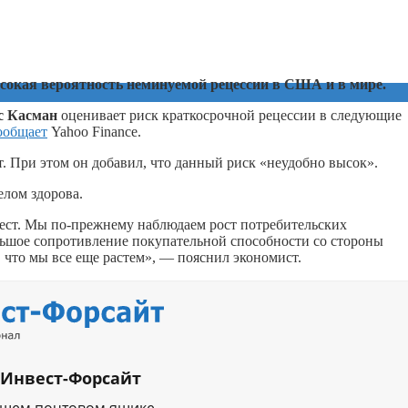
ысокая вероятность неминуемой рецессии в США и в мире.
с
Касман
оценивает риск краткосрочной рецессии в следующие
ообщает
Yahoo Finance.
т. При этом он добавил, что данный риск «неудобно высок».
лом здорова.
ест. Мы по-прежнему наблюдаем рост потребительских
ольшое сопротивление покупательной способности со стороны
, что мы все еще растем», — пояснил экономист.
 Инвест-Форсайт
ашем почтовом ящике.