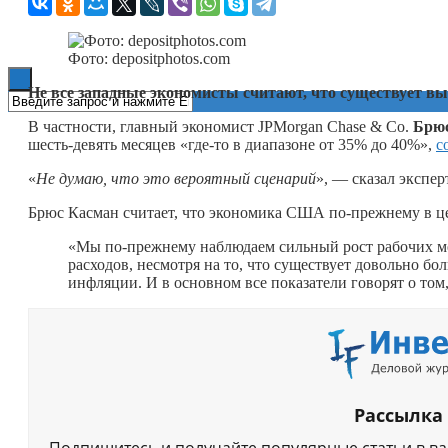
Книги
Фото: depositphotos.com
Не все западные экономисты считают, что существует в
В частности, главный экономист JPMorgan Chase & Co.
Брю
шесть-девять месяцев
«где-то
в диапазоне от 35% до 40%»,
с
«
Не думаю, что это вероятный сценарий
», — сказал экспер
Брюс Касман считает, что экономика США по-прежнему в це
«Мы по-прежнему наблюдаем сильный рост рабочих м
расходов, несмотря на то, что существует довольно б
инфляции. И в основном все показатели говорят о том
Рассылка
Подпишитесь и получайте популярные статьи в в