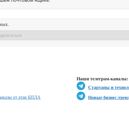
нных.
Перейти в
Перейти в
Д
Наши телеграм-каналы:
Стартапы и технол
 заказы от атак БПЛА
Новые бизнес-трен