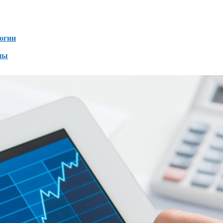
зен
огии
ды