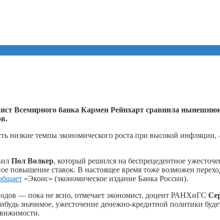
ист Всемирного банка Кармен Рейнхарт сравнила нынешню
в.
есть низкие темпы экономического роста при высокой инфляции,
авил
Пол Волкер
, который решился на беспрецедентное ужесточе
ное повышение ставок. В настоящее время тоже возможен перехо
общает
«Эконс» (экономическое издание Банка России).
 годов — пока не ясно, отмечает экономист, доцент РАНХиГС
Се
нибудь
значимое, ужесточение денежно-кредитной политики буде
движимости.