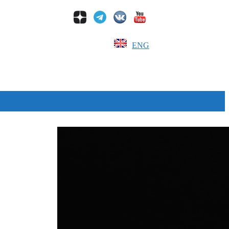
ENG
Дзен