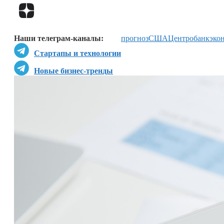
Наши телеграм-каналы:
прогноз
США
Центробанк
эко
Стартапы и технологии
Новые бизнес-тренды