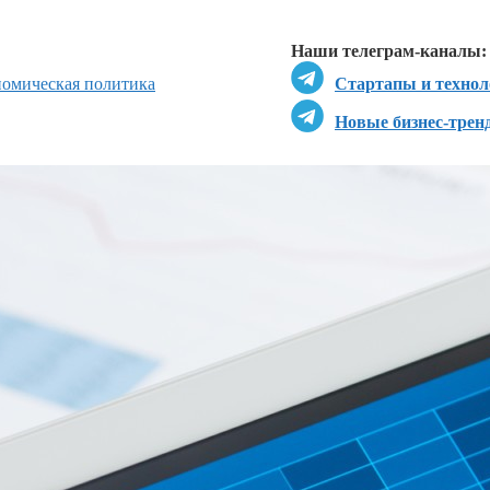
Перейти в
Д
Наши телеграм-каналы:
номическая политика
Стартапы и технол
Новые бизнес-трен