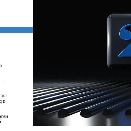
ю
 —
ние
д к
ргей
т