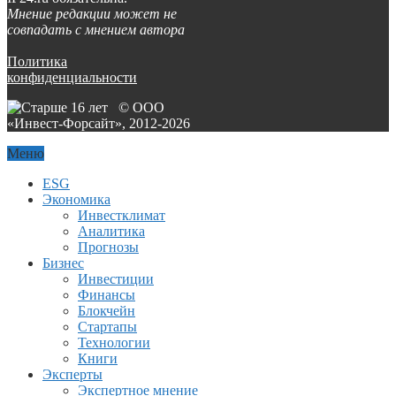
Мнение редакции может не
совпадать с мнением автора
Политика
конфиденциальности
© ООО
«Инвест-Форсайт», 2012-
2026
Меню
ESG
Экономика
Инвестклимат
Аналитика
Прогнозы
Бизнес
Инвестиции
Финансы
Блокчейн
Стартапы
Технологии
Книги
Эксперты
Экспертное мнение