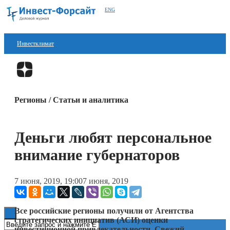
ENG
Инвестклимат
Финансы
Перейти в
Дзен
Инвестиции
Регионы / Статьи и аналитика
Блокчейн
Стартапы
Деньги любят персональное
Технологии
внимание губернаторов
ESG
7 июня, 2019, 19:00
7 июня, 2019
Книги
Все российские регионы получили от Агентства
стратегических инициатив (АСИ) оценки
инвестиционной привлекательности. Свежий