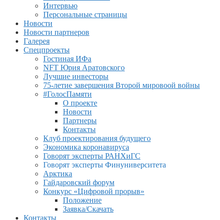
Интервью
Персональные страницы
Новости
Новости партнеров
Галерея
Спецпроекты
Гостиная ИФа
NFT Юрия Аратовского
Лучшие инвесторы
75-летие завершения Второй мировоой войны
#ГолосПамяти
О проекте
Новости
Партнеры
Контакты
Клуб проектирования будущего
Экономика коронавируса
Говорят эксперты РАНХиГС
Говорят эксперты Финуниверситета
Арктика
Гайдаровский форум
Конкурс «Цифровой прорыв»
Положение
Заявка/Скачать
Контакты