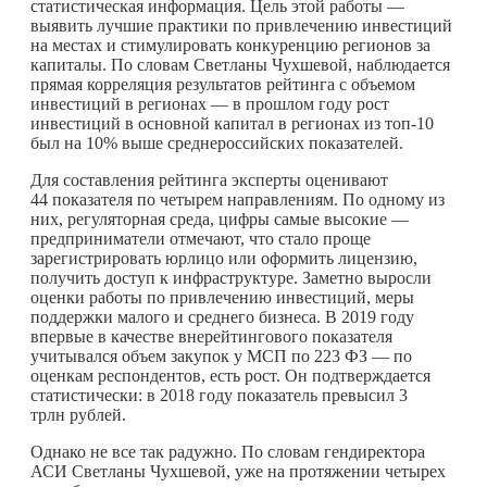
статистическая информация. Цель этой работы —
выявить лучшие практики по привлечению инвестиций
на местах и стимулировать конкуренцию регионов за
капиталы. По словам Светланы Чухшевой, наблюдается
прямая корреляция результатов рейтинга с объемом
инвестиций в регионах — в прошлом году рост
инвестиций в основной капитал в регионах из топ-10
был на 10% выше среднероссийских показателей.
Для составления рейтинга эксперты оценивают
44 показателя по четырем направлениям. По одному из
них, регуляторная среда, цифры самые высокие —
предприниматели отмечают, что стало проще
зарегистрировать юрлицо или оформить лицензию,
получить доступ к инфраструктуре. Заметно выросли
оценки работы по привлечению инвестиций, меры
поддержки малого и среднего бизнеса. В 2019 году
впервые в качестве внерейтингового показателя
учитывался объем закупок у МСП по 223 ФЗ — по
оценкам респондентов, есть рост. Он подтверждается
статистически: в 2018 году показатель превысил 3
трлн рублей.
Однако не все так радужно. По словам гендиректора
АСИ Светланы Чухшевой, уже на протяжении четырех