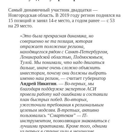
Самый динамичный участник двадцатки —
Новгородская область. В 2019 году регион поднялся на
15 позиций и занял 14-е место, а годом ранее — с 53
на 29 место.
«
Это была прекрасная динамика, но
совершенно не та позиция, которая
отражает положение региона,
находящегося рядом с Санкт-Петербургом,
Ленинградской областью, Подмосковьем,
Тулой. Мы понимали, что надо двигаться
дальше, иначе очень сложно объяснить
инвесторам, почему они должны выбрать
именно наш регион
, — считает губернатор
Андрей Никитин
. —
Во-первых, мы
благодаря поддержке экспертов АСИ
провели работу над ошибками и составили
план быстрых побед. Во-вторых,
ужесточили требования к региональным
целевым моделям. В-третьих, активно
пользовались “Смартеком” — IT-
инструментом, позволяющим знакомиться с
лучшими практиками. Кроме того, одними
из первых в стране учли в механизме