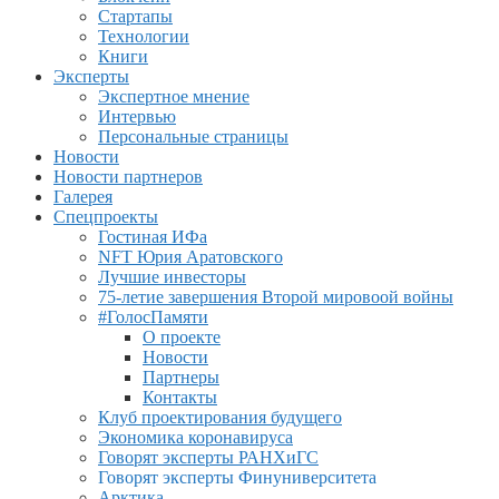
Стартапы
Технологии
Книги
Эксперты
Экспертное мнение
Интервью
Персональные страницы
Новости
Новости партнеров
Галерея
Спецпроекты
Гостиная ИФа
NFT Юрия Аратовского
Лучшие инвесторы
75-летие завершения Второй мировоой войны
#ГолосПамяти
О проекте
Новости
Партнеры
Контакты
Клуб проектирования будущего
Экономика коронавируса
Говорят эксперты РАНХиГС
Говорят эксперты Финуниверситета
Арктика