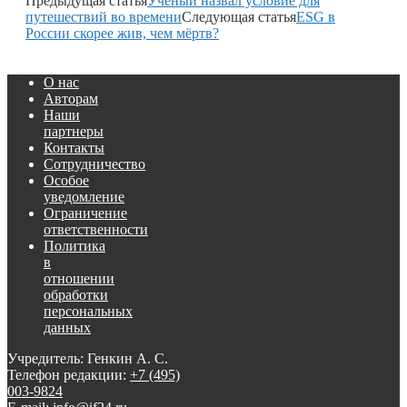
Предыдущая статья
Ученый назвал условие для
путешествий во времени
Следующая статья
ESG в
России скорее жив, чем мёртв?
О нас
Авторам
Наши
партнеры
Контакты
Сотрудничество
Особое
уведомление
Ограничение
ответственности
Политика
в
отношении
обработки
персональных
данных
Учредитель: Генкин А. С.
Телефон редакции:
+7 (495)
003-9824